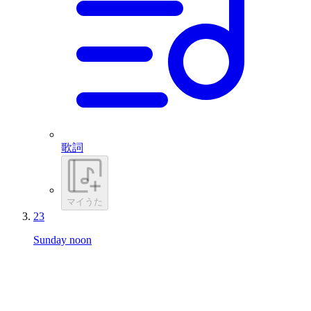
歌詞
マイうた
23
Sunday noon