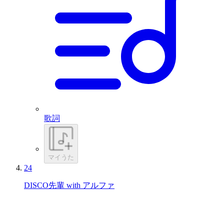
歌詞
マイうた
24
DISCO先輩 with アルファ