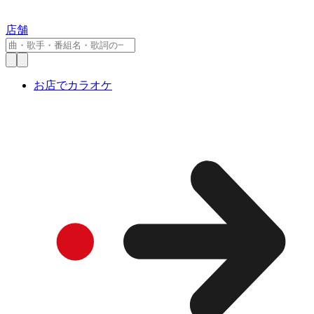
店舗
お店でカラオケ