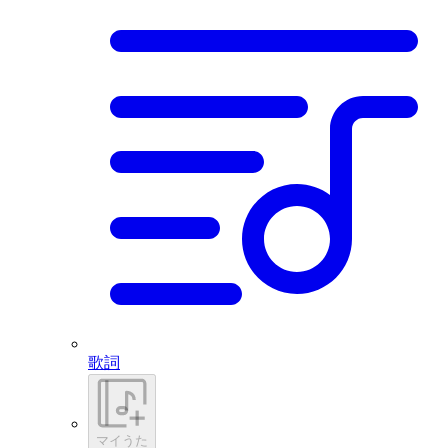
歌詞
マイうた