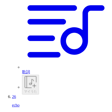
歌詞
マイうた
26
echo