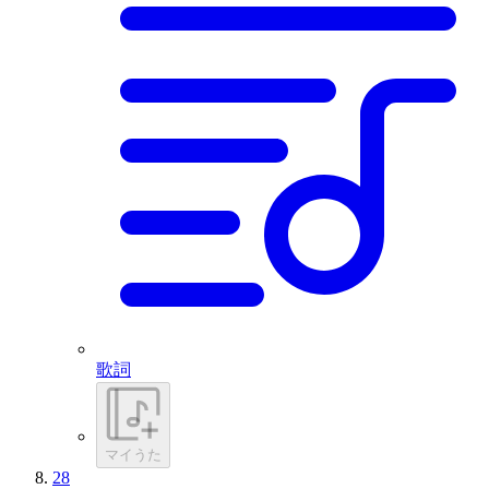
歌詞
マイうた
28