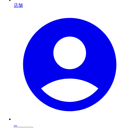
店舗
...