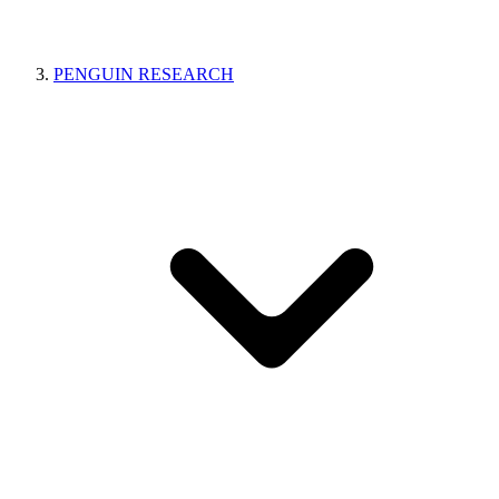
PENGUIN RESEARCH