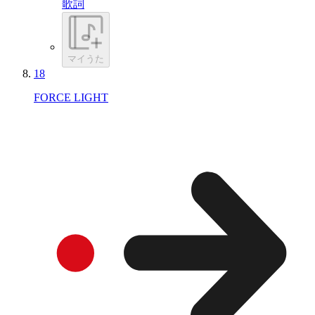
歌詞
マイうた
18
FORCE LIGHT