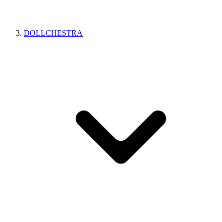
DOLLCHESTRA