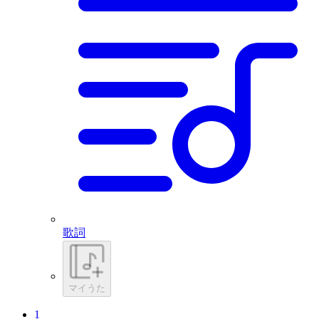
歌詞
マイうた
1