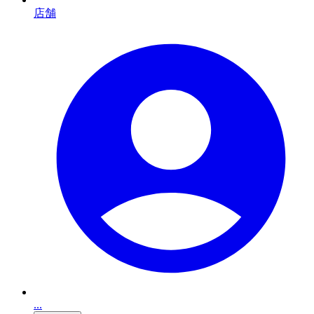
店舗
...