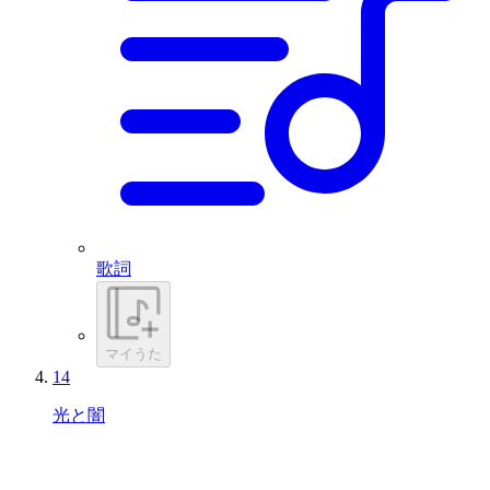
歌詞
マイうた
14
光と闇