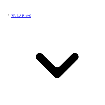
3B LAB.☆S