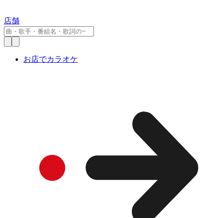
店舗
お店でカラオケ