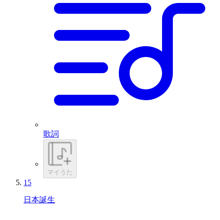
歌詞
マイうた
15
日本誕生