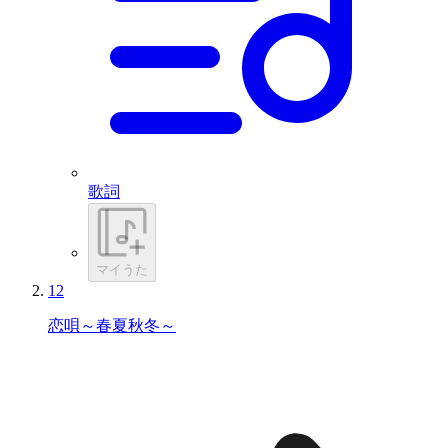
歌詞
マイうた
12
恋唄～春夏秋冬～