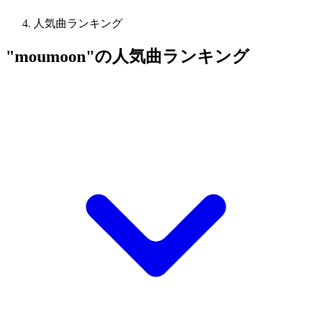
人気曲ランキング
"moumoon"の人気曲ランキング