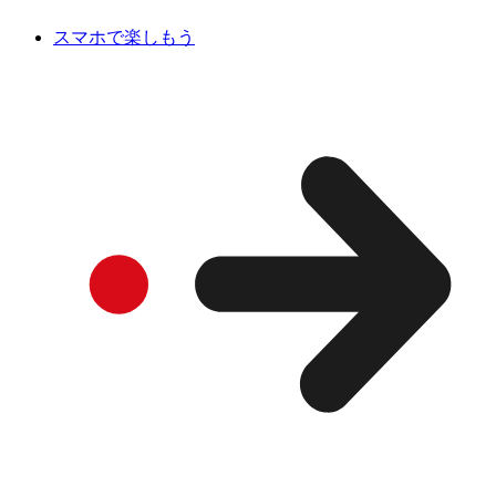
スマホで楽しもう