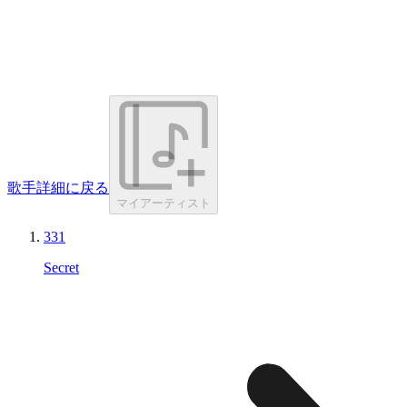
歌手詳細に戻る
マイアーティスト
331
Secret