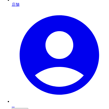
店舗
...