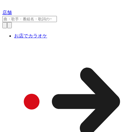
店舗
お店でカラオケ