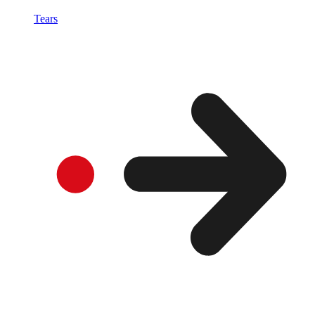
Tears