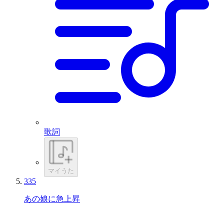
歌詞
マイうた
335
あの娘に急上昇