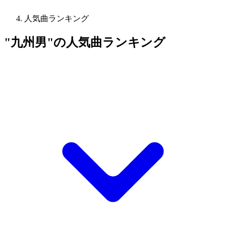
人気曲ランキング
"九州男"の人気曲ランキング