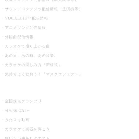
サウンドコンテンツ配信情報（生演奏等）
VOCALOID™配信情報
アニメソング配信情報
外国曲配信情報
カラオケで盛り上がる曲
あの日、あの時、あの音楽。
カラオケの楽しみ方『新様式』
気持ちよく歌おう！『マスクエフェクト』
お店でもっと楽しむ
全国採点グランプリ
分析採点AI＋
うたスキ動画
カラオケで楽器を弾こう
歌いたい曲をリクエスト