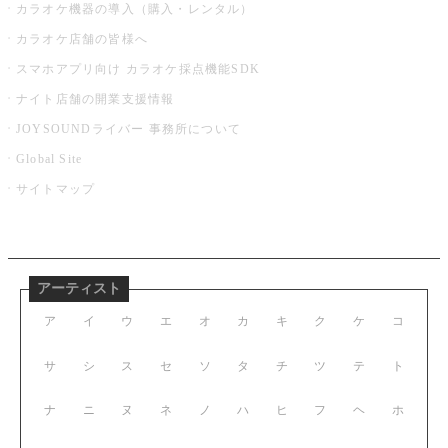
カラオケ機器の導入（購入・レンタル）
カラオケ店舗の皆様へ
スマホアプリ向け カラオケ採点機能SDK
ナイト店舗の開業支援情報
JOYSOUNDライバー 事務所について
Global Site
サイトマップ
アーティスト
ア
イ
ウ
エ
オ
カ
キ
ク
ケ
コ
サ
シ
ス
セ
ソ
タ
チ
ツ
テ
ト
ナ
ニ
ヌ
ネ
ノ
ハ
ヒ
フ
ヘ
ホ