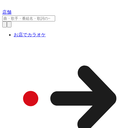
店舗
お店でカラオケ