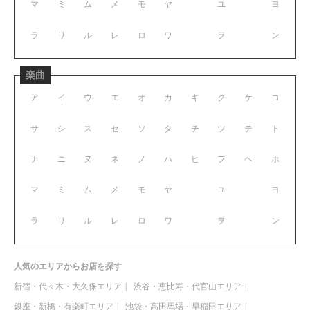
マ
ミ
ム
メ
モ
ヤ
ユ
ヨ
ラ
リ
ル
レ
ロ
ワ
ヲ
ン
楽曲
ア
イ
ウ
エ
オ
カ
キ
ク
ケ
コ
サ
シ
ス
セ
ソ
タ
チ
ツ
テ
ト
ナ
ニ
ヌ
ネ
ノ
ハ
ヒ
フ
ヘ
ホ
マ
ミ
ム
メ
モ
ヤ
ユ
ヨ
ラ
リ
ル
レ
ロ
ワ
ヲ
ン
人気のエリアからお店を探す
新宿・代々木・大久保エリア
渋谷・恵比寿・代官山エリア
銀座・新橋・有楽町エリア
池袋・高田馬場・早稲田エリア