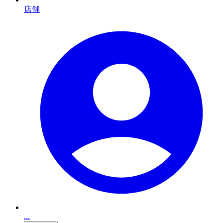
店舗
...