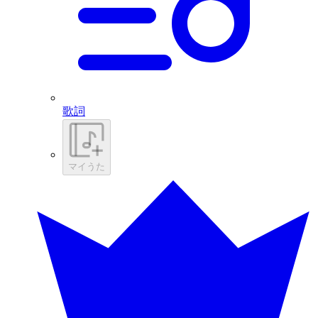
歌詞
マイうた