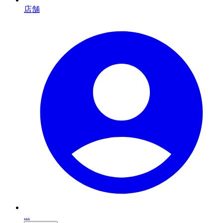
店舗
...