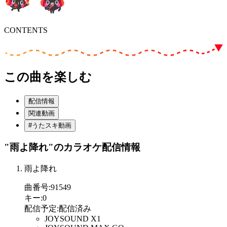
CONTENTS
この曲を楽しむ
配信情報
関連動画
#うたスキ動画
"雨よ降れ"
のカラオケ配信情報
雨よ降れ
曲番号
:
91549
キー
:
0
配信予定
:
配信済み
JOYSOUND X1