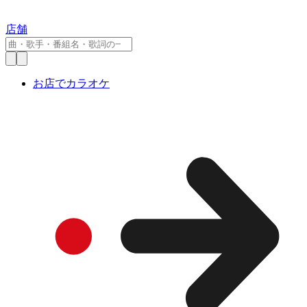
店舗
お店でカラオケ