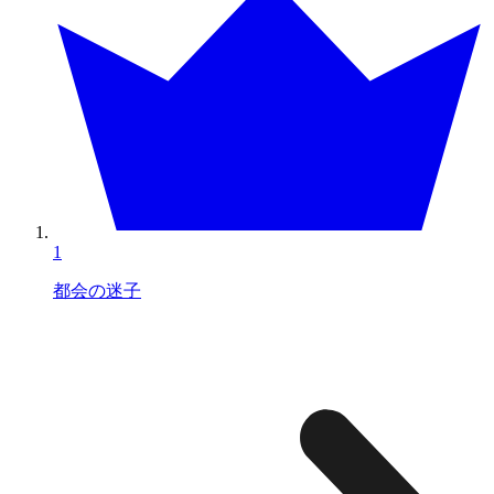
1
都会の迷子