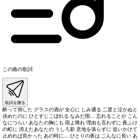
この曲の歌詞
歌詞を贈る
酔って倒した グラスの酒が 女心に しみ通る 二度と泣かぬと
決めたのに ひとすじこぼれる なみだ雨… 忘れることが こん
なにつらい あなたの胸にも 雨よ降れ 理由も言わずに 夜ふけ
の町に 消えたあなたの うしろ影 意地を張らずに 追いかけて
止めれば良かった あの時に… ひとりの夜は こんなに長い あ