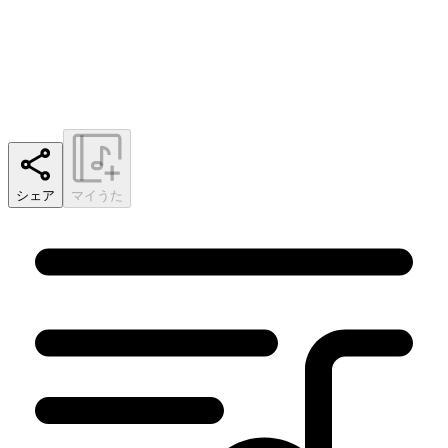
シェア
マイうた