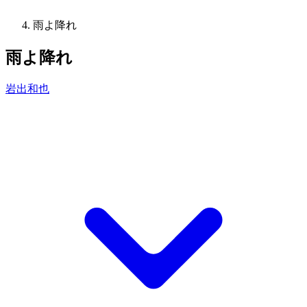
雨よ降れ
雨よ降れ
岩出和也