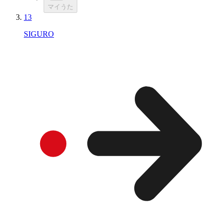
マイうた
13
SIGURO