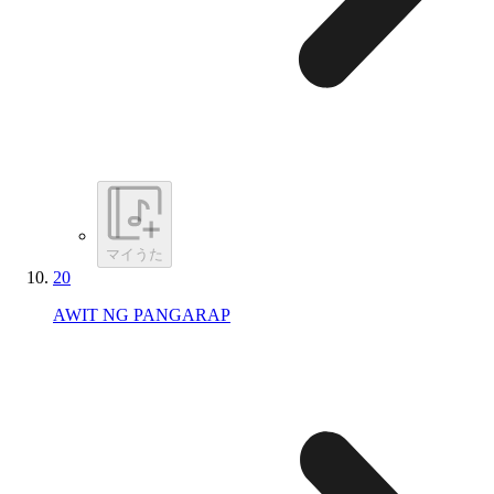
マイうた
20
AWIT NG PANGARAP