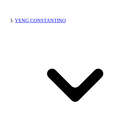
YENG CONSTANTINO