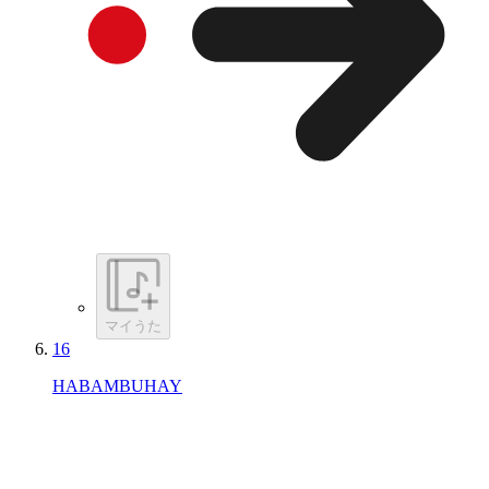
マイうた
16
HABAMBUHAY