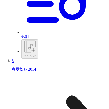
歌詞
マイうた
6
春夏秋冬 2014