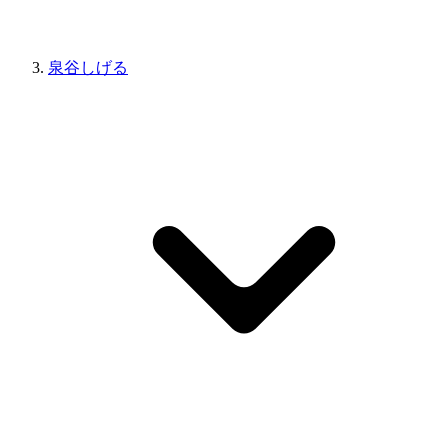
泉谷しげる