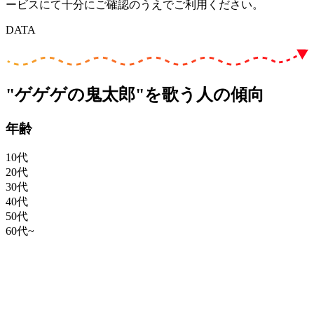
ービスにて十分にご確認のうえでご利用ください。
DATA
"ゲゲゲの鬼太郎"を歌う人の傾向
年齢
10代
20代
30代
40代
50代
60代~