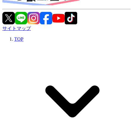
サイトマップ
TOP