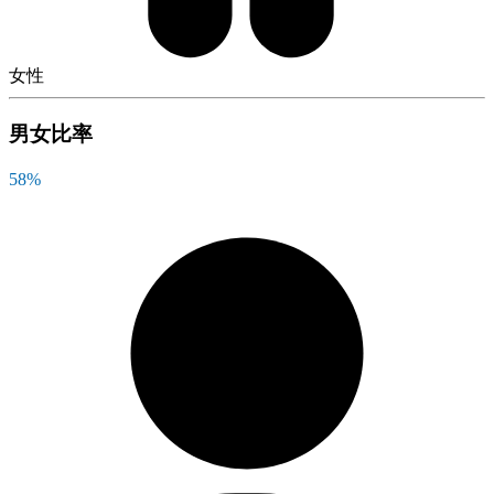
女性
男女比率
58
%