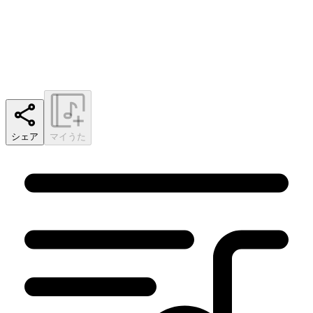
シェア
マイうた