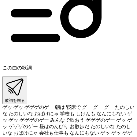
この曲の歌詞
歌詞を贈る
ゲッ ゲッ ゲゲゲのゲー 朝は 寝床で グー グー グー たのしい
な たのしいな おばけにゃ 学校も しけんも なんにもない ゲ
ッ ゲッ ゲゲゲのゲー みんなで歌おう ゲゲゲのゲー ゲッ ゲ
ッ ゲゲゲのゲー 昼はのんびり お散歩だ たのしいな たのし
いな おばけにゃ 会社も仕事も なんにもない ゲッ ゲッ ゲゲ