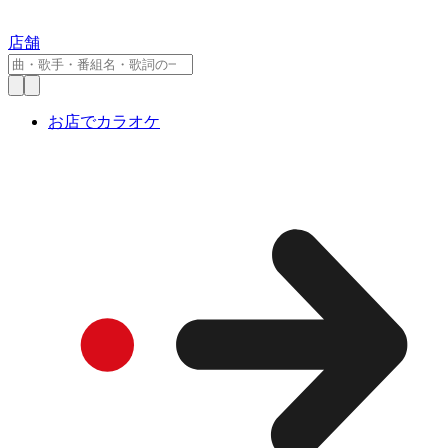
店舗
お店でカラオケ