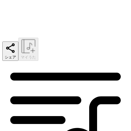
シェア
マイうた