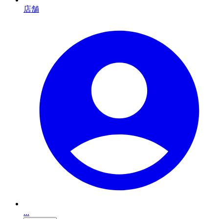
店舗
...