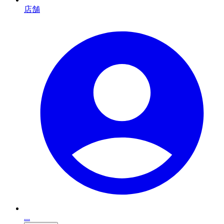
店舗
...