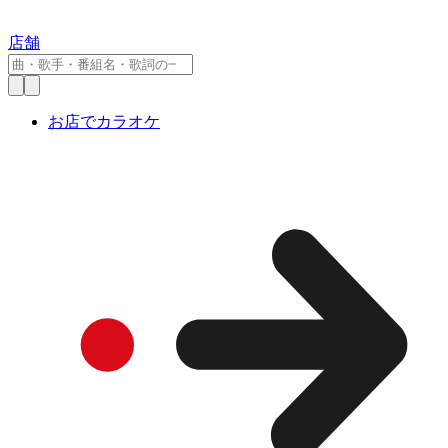
店舗
お店でカラオケ