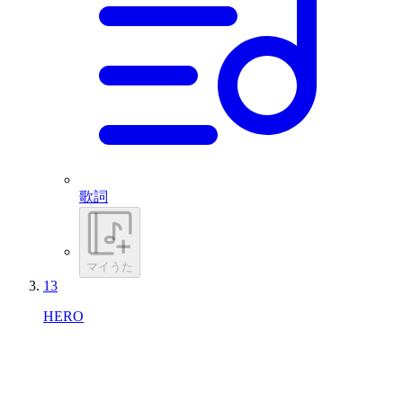
歌詞
マイうた
13
HERO