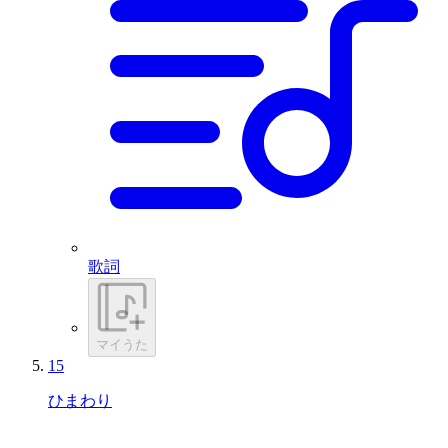
歌詞
マイうた
15
ひまわり