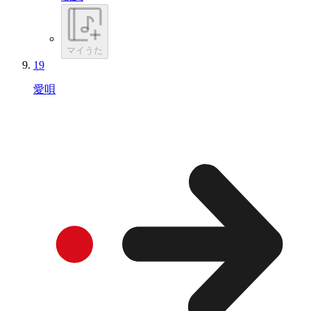
マイうた
19
愛唄