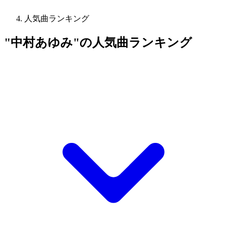
人気曲ランキング
"中村あゆみ"の人気曲ランキング