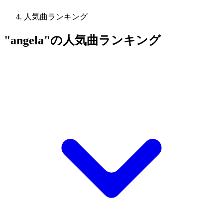
人気曲ランキング
"angela"の人気曲ランキング