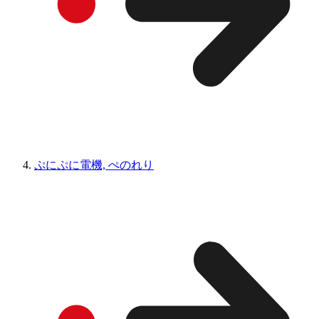
ぷにぷに電機, ぺのれり