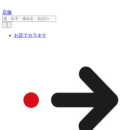
店舗
お店でカラオケ