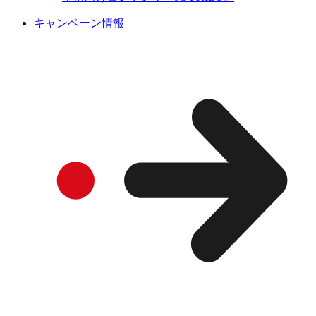
キャンペーン情報