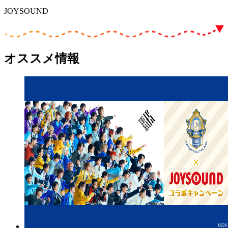
JOYSOUND
オススメ情報