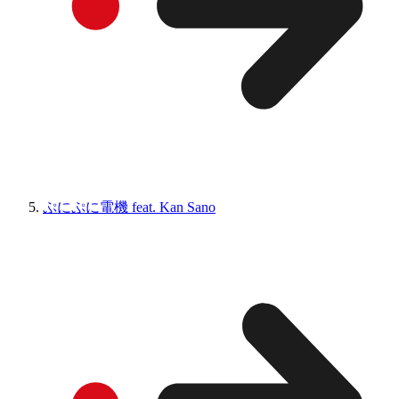
ぷにぷに電機 feat. Kan Sano