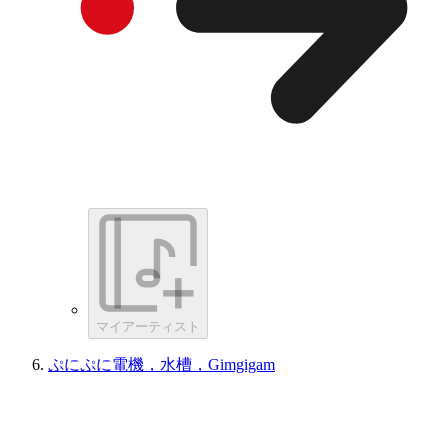
マイアーティスト
ぷにぷに電機，水槽，Gimgigam