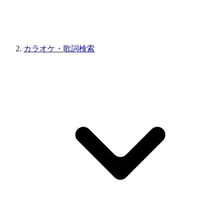
カラオケ・歌詞検索