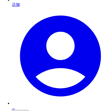
店舗
...