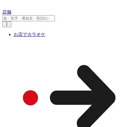
店舗
お店でカラオケ