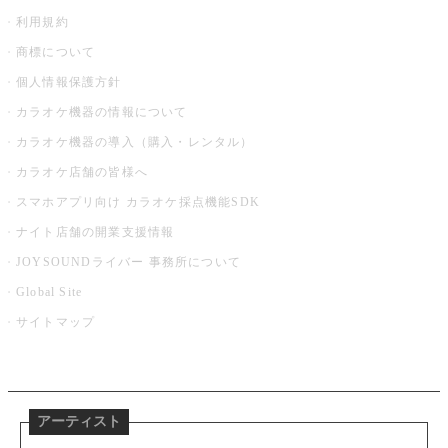
利用規約
商標について
個人情報保護方針
カラオケ機器の情報について
カラオケ機器の導入（購入・レンタル）
カラオケ店舗の皆様へ
スマホアプリ向け カラオケ採点機能SDK
ナイト店舗の開業支援情報
JOYSOUNDライバー 事務所について
Global Site
サイトマップ
アーティスト