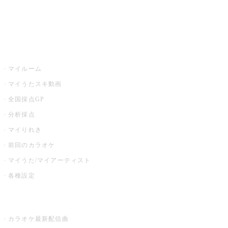
イベント・キャンペーン
うたスキ
マイルーム
マイうたスキ動画
全国採点GP
分析採点
マイりれき
前回のカラオケ
マイうた/マイアーティスト
各種設定
お店でカラオケ
カラオケ最新配信曲