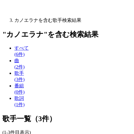
カノエラナを含む歌手検索結果
"
カノエラナ
"を含む
検索結果
すべて
(6件)
曲
(2件)
歌手
(3件)
番組
(0件)
歌詞
(1件)
歌手一覧（3件）
(1-3件目表示)