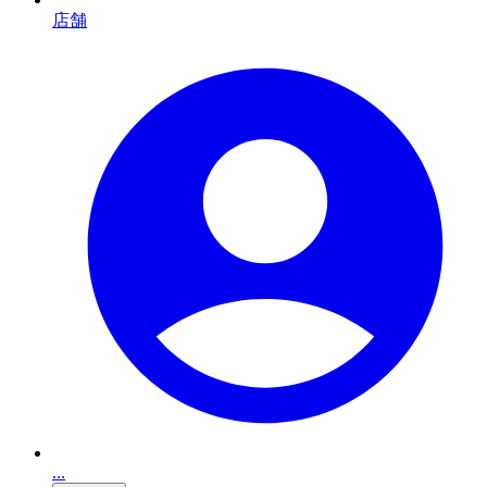
店舗
...