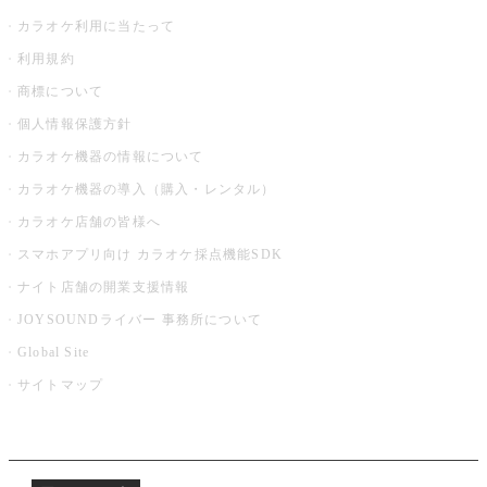
カラオケ利用に当たって
利用規約
商標について
個人情報保護方針
カラオケ機器の情報について
カラオケ機器の導入（購入・レンタル）
カラオケ店舗の皆様へ
スマホアプリ向け カラオケ採点機能SDK
ナイト店舗の開業支援情報
JOYSOUNDライバー 事務所について
Global Site
サイトマップ