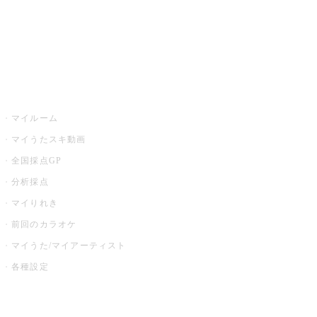
全国カラオケ大会
イベント・キャンペーン
うたスキ
マイルーム
マイうたスキ動画
全国採点GP
分析採点
マイりれき
前回のカラオケ
マイうた/マイアーティスト
各種設定
お店でカラオケ