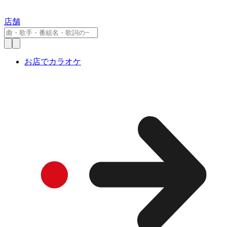
店舗
お店でカラオケ