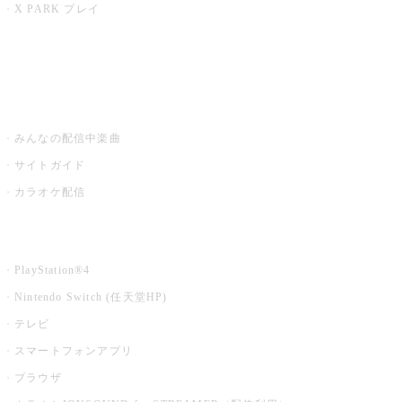
X PARK プレイ
みるハコ
うたスキ ミュージックポスト
みんなの配信中楽曲
サイトガイド
カラオケ配信
家庭用カラオケ
PlayStation®4
Nintendo Switch (任天堂HP)
テレビ
スマートフォンアプリ
ブラウザ