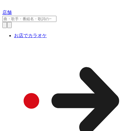
店舗
お店でカラオケ