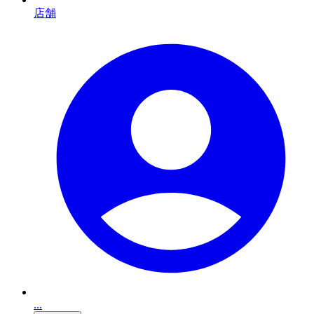
店舗
...