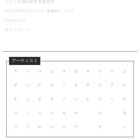
ナイト店舗の開業支援情報
JOYSOUNDライバー 事務所について
Global Site
サイトマップ
アーティスト
ア
イ
ウ
エ
オ
カ
キ
ク
ケ
コ
サ
シ
ス
セ
ソ
タ
チ
ツ
テ
ト
ナ
ニ
ヌ
ネ
ノ
ハ
ヒ
フ
ヘ
ホ
マ
ミ
ム
メ
モ
ヤ
ユ
ヨ
ラ
リ
ル
レ
ロ
ワ
ヲ
ン