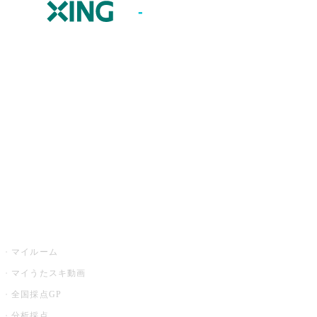
JOYSOUND.comトップ
カラオケ楽曲・歌詞検索
カラオケ店舗検索
全国カラオケ大会
イベント・キャンペーン
うたスキ
マイルーム
マイうたスキ動画
全国採点GP
分析採点