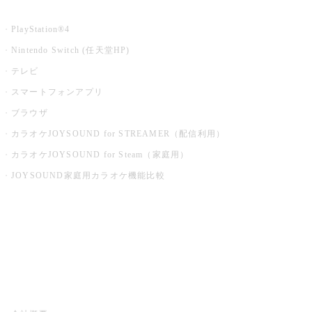
家庭用カラオケ
PlayStation®4
Nintendo Switch (任天堂HP)
テレビ
スマートフォンアプリ
ブラウザ
カラオケJOYSOUND for STREAMER（配信利用）
カラオケJOYSOUND for Steam（家庭用）
JOYSOUND家庭用カラオケ機能比較
アプリ・モバイルサービス一覧
音楽ニュース powered by ナタリー
その他