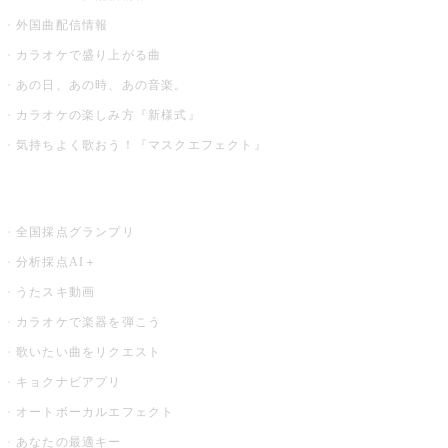
外国曲配信情報
カラオケで盛り上がる曲
あの日、あの時、あの音楽。
カラオケの楽しみ方『新様式』
気持ちよく歌おう！『マスクエフェクト』
お店でもっと楽しむ
全国採点グランプリ
分析採点AI＋
うたスキ動画
カラオケで楽器を弾こう
歌いたい曲をリクエスト
キョクナビアプリ
オートボーカルエフェクト
あなたの最適キー