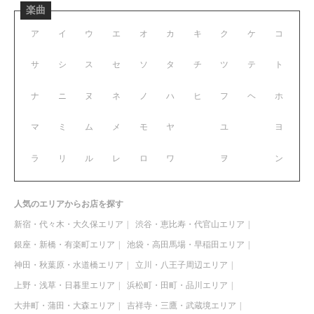
楽曲
ア
イ
ウ
エ
オ
カ
キ
ク
ケ
コ
サ
シ
ス
セ
ソ
タ
チ
ツ
テ
ト
ナ
ニ
ヌ
ネ
ノ
ハ
ヒ
フ
ヘ
ホ
マ
ミ
ム
メ
モ
ヤ
ユ
ヨ
ラ
リ
ル
レ
ロ
ワ
ヲ
ン
人気のエリアからお店を探す
新宿・代々木・大久保エリア
渋谷・恵比寿・代官山エリア
銀座・新橋・有楽町エリア
池袋・高田馬場・早稲田エリア
神田・秋葉原・水道橋エリア
立川・八王子周辺エリア
上野・浅草・日暮里エリア
浜松町・田町・品川エリア
大井町・蒲田・大森エリア
吉祥寺・三鷹・武蔵境エリア