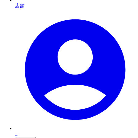
店舗
...