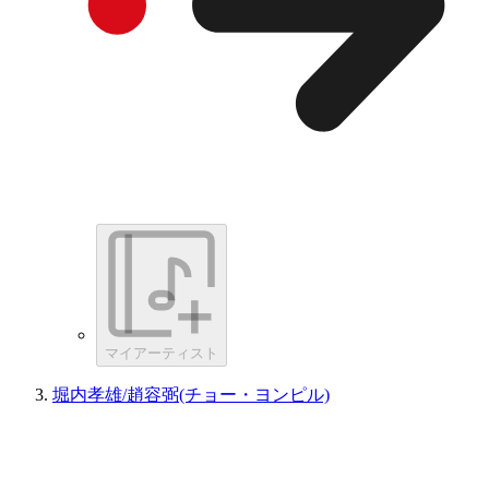
マイアーティスト
堀内孝雄/趙容弼(チョー・ヨンピル)