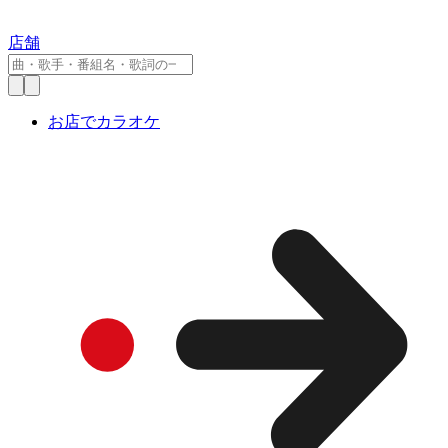
店舗
お店でカラオケ