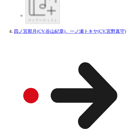
マイアーティスト
四ノ宮那月(CV.谷山紀章)、一ノ瀬トキヤ(CV.宮野真守)