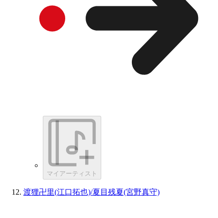
マイアーティスト
渡狸卍里(江口拓也)/夏目残夏(宮野真守)