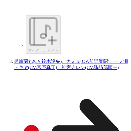
マイアーティスト
黒崎蘭丸(CV.鈴木達央)、カミュ(CV.前野智昭)、一ノ瀬
トキヤ(CV.宮野真守)、神宮寺レン(CV.諏訪部順一)