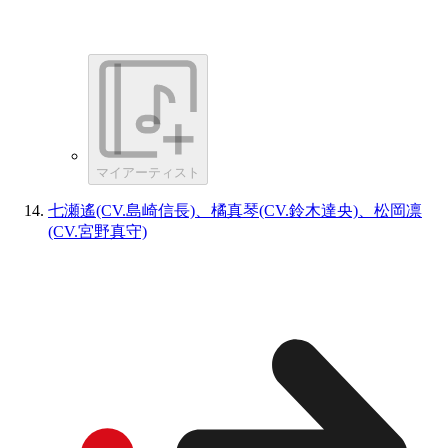
マイアーティスト
七瀬遙(CV.島崎信長)、橘真琴(CV.鈴木達央)、松岡凛
(CV.宮野真守)