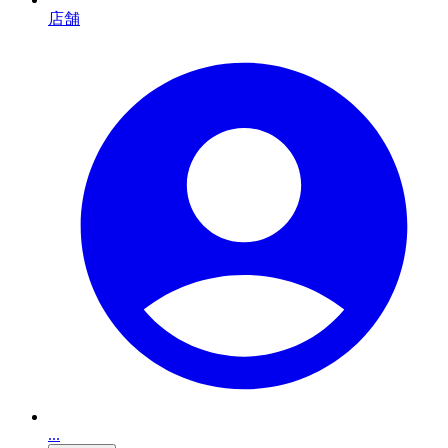
店舗
...