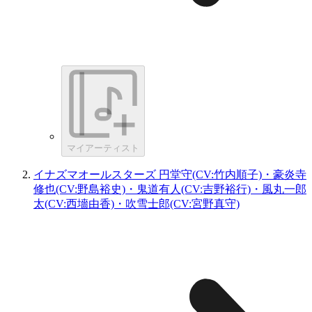
マイアーティスト
イナズマオールスターズ 円堂守(CV:竹内順子)・豪炎寺
修也(CV:野島裕史)・鬼道有人(CV:吉野裕行)・風丸一郎
太(CV:西墻由香)・吹雪士郎(CV:宮野真守)