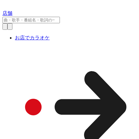
店舗
お店でカラオケ