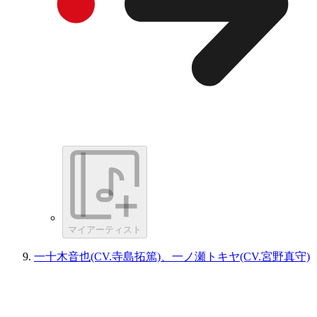
マイアーティスト
一十木音也(CV.寺島拓篤)、一ノ瀬トキヤ(CV.宮野真守)