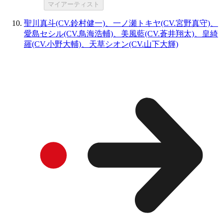
マイアーティスト
聖川真斗(CV.鈴村健一)、一ノ瀬トキヤ(CV.宮野真守)、
愛島セシル(CV.鳥海浩輔)、美風藍(CV.蒼井翔太)、皇綺
羅(CV.小野大輔)、天草シオン(CV.山下大輝)