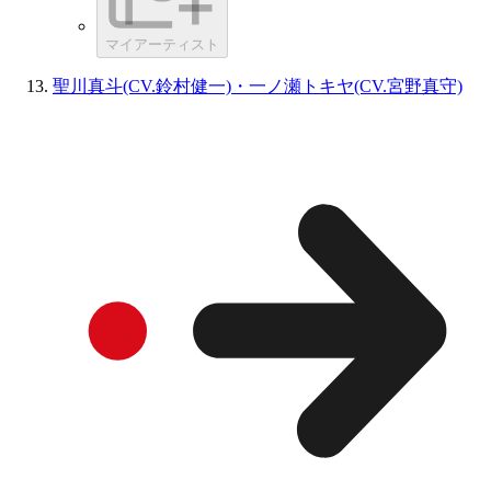
マイアーティスト
聖川真斗(CV.鈴村健一)・一ノ瀬トキヤ(CV.宮野真守)