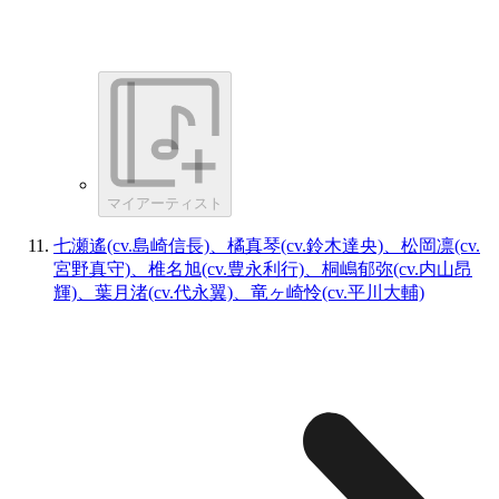
マイアーティスト
七瀬遙(cv.島崎信長)、橘真琴(cv.鈴木達央)、松岡凛(cv.
宮野真守)、椎名旭(cv.豊永利行)、桐嶋郁弥(cv.内山昂
輝)、葉月渚(cv.代永翼)、竜ヶ崎怜(cv.平川大輔)