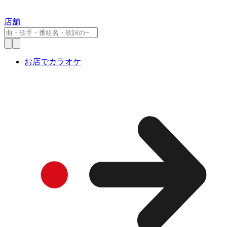
店舗
お店でカラオケ