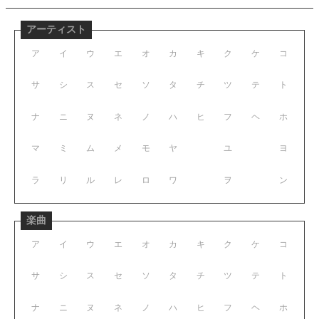
アーティスト
ア
イ
ウ
エ
オ
カ
キ
ク
ケ
コ
サ
シ
ス
セ
ソ
タ
チ
ツ
テ
ト
ナ
ニ
ヌ
ネ
ノ
ハ
ヒ
フ
ヘ
ホ
マ
ミ
ム
メ
モ
ヤ
ユ
ヨ
ラ
リ
ル
レ
ロ
ワ
ヲ
ン
楽曲
ア
イ
ウ
エ
オ
カ
キ
ク
ケ
コ
サ
シ
ス
セ
ソ
タ
チ
ツ
テ
ト
ナ
ニ
ヌ
ネ
ノ
ハ
ヒ
フ
ヘ
ホ