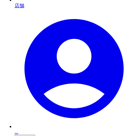
店舗
...