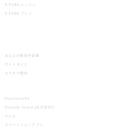
X PARK レッスン
X PARK プレイ
みるハコ
うたスキ ミュージックポスト
みんなの配信中楽曲
サイトガイド
カラオケ配信
家庭用カラオケ
PlayStation®4
Nintendo Switch (任天堂HP)
テレビ
スマートフォンアプリ