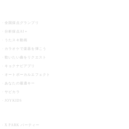
お店でもっと楽しむ
全国採点グランプリ
分析採点AI＋
うたスキ動画
カラオケで楽器を弾こう
歌いたい曲をリクエスト
キョクナビアプリ
オートボーカルエフェクト
あなたの最適キー
サビカラ
JOYKIDS
X PARK
X PARK パーティー