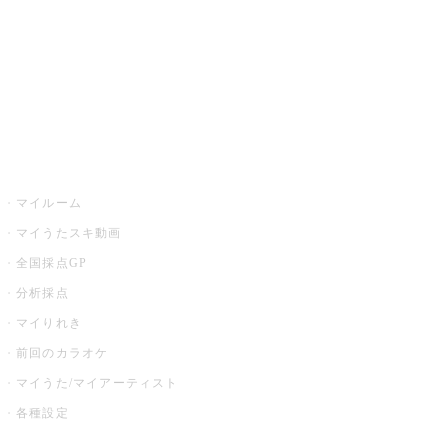
カラオケ店舗検索
全国カラオケ大会
イベント・キャンペーン
うたスキ
マイルーム
マイうたスキ動画
全国採点GP
分析採点
マイりれき
前回のカラオケ
マイうた/マイアーティスト
各種設定