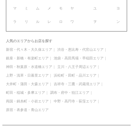
マ
ミ
ム
メ
モ
ヤ
ユ
ヨ
ラ
リ
ル
レ
ロ
ワ
ヲ
ン
人気のエリアからお店を探す
新宿・代々木・大久保エリア
渋谷・恵比寿・代官山エリア
銀座・新橋・有楽町エリア
池袋・高田馬場・早稲田エリア
神田・秋葉原・水道橋エリア
立川・八王子周辺エリア
上野・浅草・日暮里エリア
浜松町・田町・品川エリア
大井町・蒲田・大森エリア
吉祥寺・三鷹・武蔵境エリア
町田・稲城・多摩エリア
調布・府中・狛江エリア
両国・錦糸町・小岩エリア
中野・高円寺・荻窪エリア
原宿・表参道・青山エリア