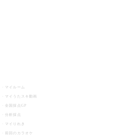
カラオケ楽曲・歌詞検索
カラオケ店舗検索
全国カラオケ大会
イベント・キャンペーン
うたスキ
マイルーム
マイうたスキ動画
全国採点GP
分析採点
マイりれき
前回のカラオケ