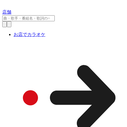
店舗
お店でカラオケ