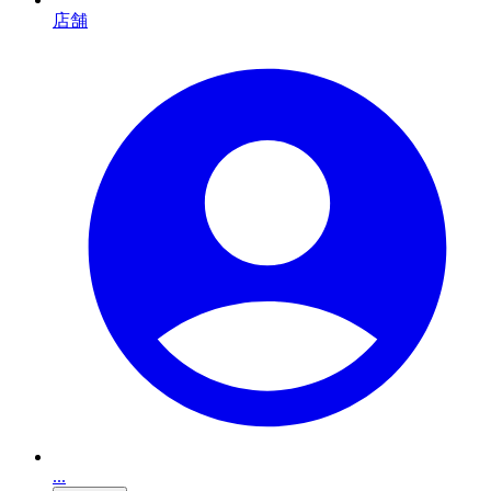
店舗
...