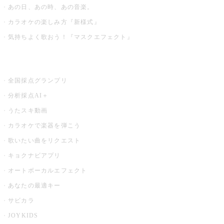
あの日、あの時、あの音楽。
カラオケの楽しみ方『新様式』
気持ちよく歌おう！『マスクエフェクト』
お店でもっと楽しむ
全国採点グランプリ
分析採点AI＋
うたスキ動画
カラオケで楽器を弾こう
歌いたい曲をリクエスト
キョクナビアプリ
オートボーカルエフェクト
あなたの最適キー
サビカラ
JOYKIDS