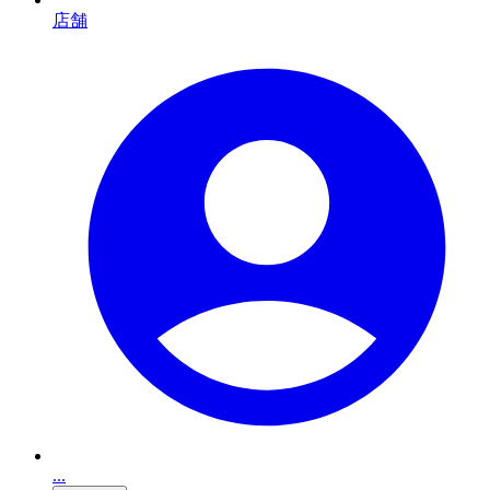
店舗
...