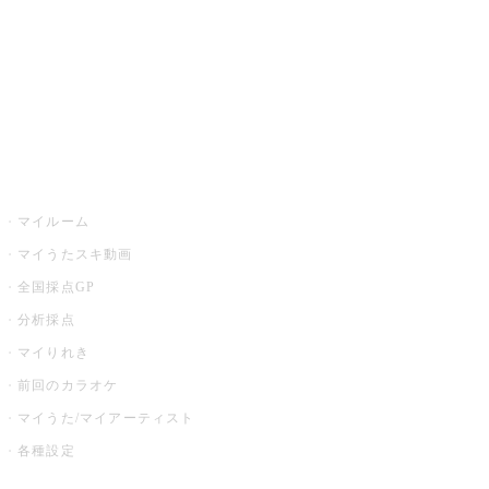
カラオケ店舗検索
全国カラオケ大会
イベント・キャンペーン
うたスキ
マイルーム
マイうたスキ動画
全国採点GP
分析採点
マイりれき
前回のカラオケ
マイうた/マイアーティスト
各種設定