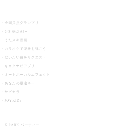
お店でもっと楽しむ
全国採点グランプリ
分析採点AI＋
うたスキ動画
カラオケで楽器を弾こう
歌いたい曲をリクエスト
キョクナビアプリ
オートボーカルエフェクト
あなたの最適キー
サビカラ
JOYKIDS
X PARK
X PARK パーティー