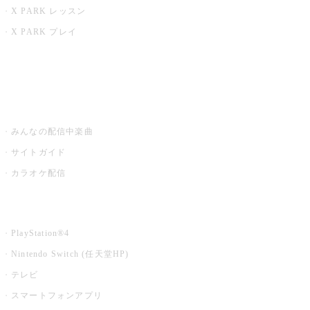
X PARK レッスン
X PARK プレイ
みるハコ
うたスキ ミュージックポスト
みんなの配信中楽曲
サイトガイド
カラオケ配信
家庭用カラオケ
PlayStation®4
Nintendo Switch (任天堂HP)
テレビ
スマートフォンアプリ