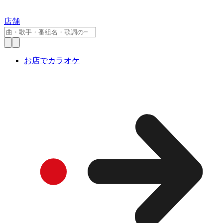
店舗
お店でカラオケ