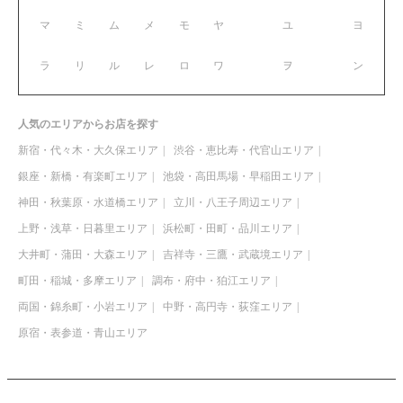
マ
ミ
ム
メ
モ
ヤ
ユ
ヨ
ラ
リ
ル
レ
ロ
ワ
ヲ
ン
人気のエリアからお店を探す
新宿・代々木・大久保エリア
渋谷・恵比寿・代官山エリア
銀座・新橋・有楽町エリア
池袋・高田馬場・早稲田エリア
神田・秋葉原・水道橋エリア
立川・八王子周辺エリア
上野・浅草・日暮里エリア
浜松町・田町・品川エリア
大井町・蒲田・大森エリア
吉祥寺・三鷹・武蔵境エリア
町田・稲城・多摩エリア
調布・府中・狛江エリア
両国・錦糸町・小岩エリア
中野・高円寺・荻窪エリア
原宿・表参道・青山エリア