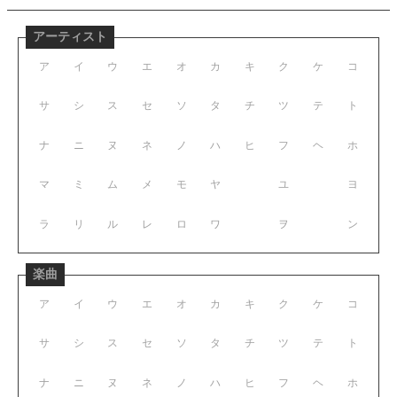
アーティスト
ア
イ
ウ
エ
オ
カ
キ
ク
ケ
コ
サ
シ
ス
セ
ソ
タ
チ
ツ
テ
ト
ナ
ニ
ヌ
ネ
ノ
ハ
ヒ
フ
ヘ
ホ
マ
ミ
ム
メ
モ
ヤ
ユ
ヨ
ラ
リ
ル
レ
ロ
ワ
ヲ
ン
楽曲
ア
イ
ウ
エ
オ
カ
キ
ク
ケ
コ
サ
シ
ス
セ
ソ
タ
チ
ツ
テ
ト
ナ
ニ
ヌ
ネ
ノ
ハ
ヒ
フ
ヘ
ホ