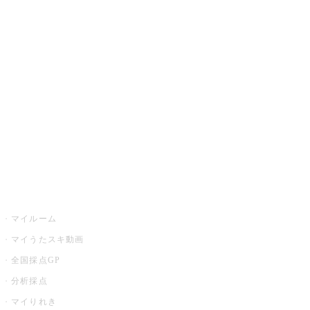
JOYSOUND.comトップ
カラオケ楽曲・歌詞検索
カラオケ店舗検索
全国カラオケ大会
イベント・キャンペーン
うたスキ
マイルーム
マイうたスキ動画
全国採点GP
分析採点
マイりれき