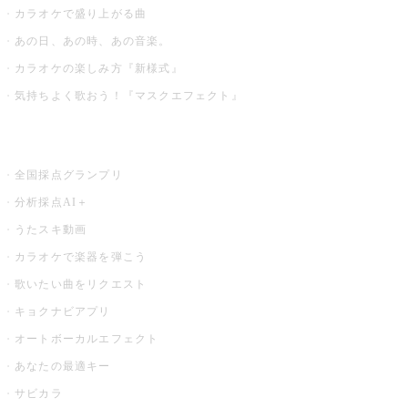
カラオケで盛り上がる曲
あの日、あの時、あの音楽。
カラオケの楽しみ方『新様式』
気持ちよく歌おう！『マスクエフェクト』
お店でもっと楽しむ
全国採点グランプリ
分析採点AI＋
うたスキ動画
カラオケで楽器を弾こう
歌いたい曲をリクエスト
キョクナビアプリ
オートボーカルエフェクト
あなたの最適キー
サビカラ