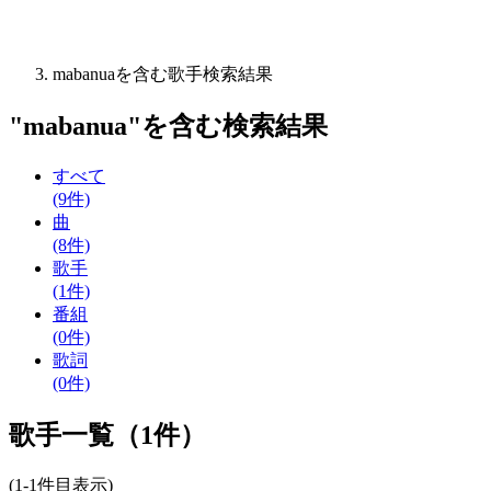
mabanuaを含む歌手検索結果
"
mabanua
"を含む
検索結果
すべて
(9件)
曲
(8件)
歌手
(1件)
番組
(0件)
歌詞
(0件)
歌手一覧（1件）
(1-1件目表示)