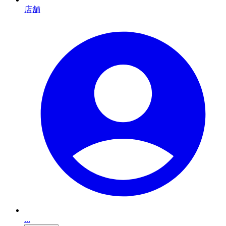
店舗
...