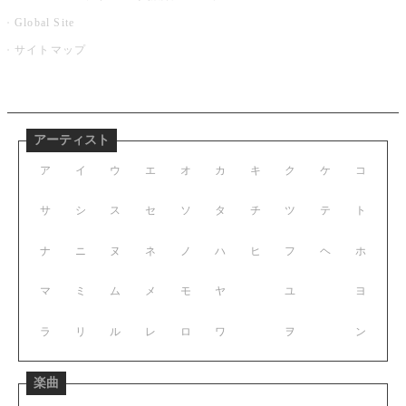
Global Site
サイトマップ
アーティスト
ア
イ
ウ
エ
オ
カ
キ
ク
ケ
コ
サ
シ
ス
セ
ソ
タ
チ
ツ
テ
ト
ナ
ニ
ヌ
ネ
ノ
ハ
ヒ
フ
ヘ
ホ
マ
ミ
ム
メ
モ
ヤ
ユ
ヨ
ラ
リ
ル
レ
ロ
ワ
ヲ
ン
楽曲