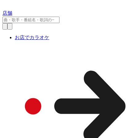
店舗
お店でカラオケ