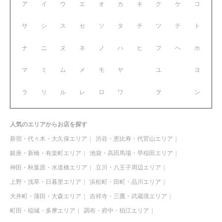
ア
イ
ウ
エ
オ
カ
キ
ク
ケ
コ
サ
シ
ス
セ
ソ
タ
チ
ツ
テ
ト
ナ
ニ
ヌ
ネ
ノ
ハ
ヒ
フ
ヘ
ホ
マ
ミ
ム
メ
モ
ヤ
ユ
ヨ
ラ
リ
ル
レ
ロ
ワ
ヲ
ン
人気のエリアからお店を探す
新宿・代々木・大久保エリア
渋谷・恵比寿・代官山エリア
銀座・新橋・有楽町エリア
池袋・高田馬場・早稲田エリア
神田・秋葉原・水道橋エリア
立川・八王子周辺エリア
上野・浅草・日暮里エリア
浜松町・田町・品川エリア
大井町・蒲田・大森エリア
吉祥寺・三鷹・武蔵境エリア
町田・稲城・多摩エリア
調布・府中・狛江エリア