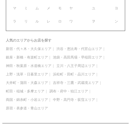
マ
ミ
ム
メ
モ
ヤ
ユ
ヨ
ラ
リ
ル
レ
ロ
ワ
ヲ
ン
人気のエリアからお店を探す
新宿・代々木・大久保エリア
渋谷・恵比寿・代官山エリア
銀座・新橋・有楽町エリア
池袋・高田馬場・早稲田エリア
神田・秋葉原・水道橋エリア
立川・八王子周辺エリア
上野・浅草・日暮里エリア
浜松町・田町・品川エリア
大井町・蒲田・大森エリア
吉祥寺・三鷹・武蔵境エリア
町田・稲城・多摩エリア
調布・府中・狛江エリア
両国・錦糸町・小岩エリア
中野・高円寺・荻窪エリア
原宿・表参道・青山エリア