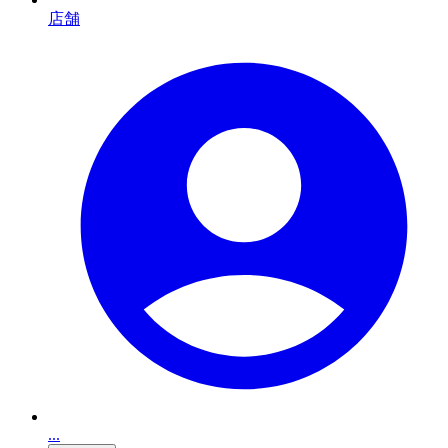
店舗
...