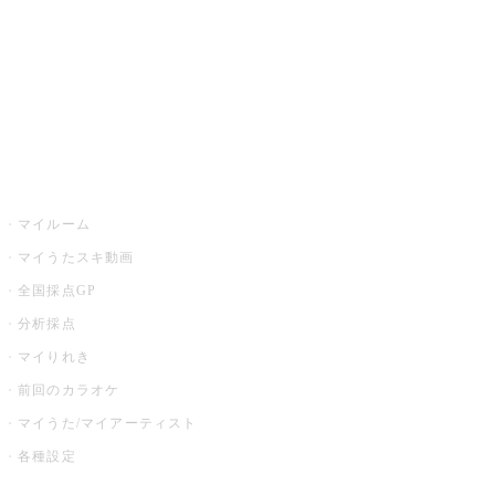
カラオケ店舗検索
全国カラオケ大会
イベント・キャンペーン
うたスキ
マイルーム
マイうたスキ動画
全国採点GP
分析採点
マイりれき
前回のカラオケ
マイうた/マイアーティスト
各種設定