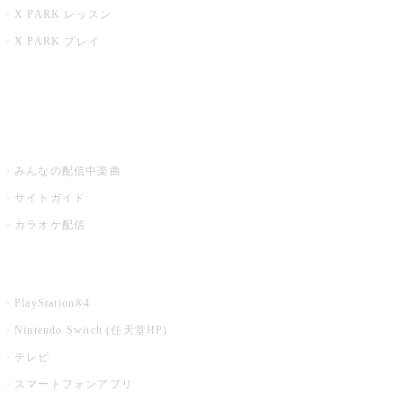
X PARK レッスン
X PARK プレイ
みるハコ
うたスキ ミュージックポスト
みんなの配信中楽曲
サイトガイド
カラオケ配信
家庭用カラオケ
PlayStation®4
Nintendo Switch (任天堂HP)
テレビ
スマートフォンアプリ