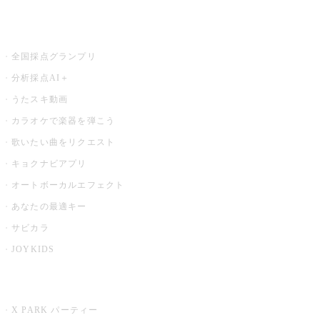
お店でもっと楽しむ
全国採点グランプリ
分析採点AI＋
うたスキ動画
カラオケで楽器を弾こう
歌いたい曲をリクエスト
キョクナビアプリ
オートボーカルエフェクト
あなたの最適キー
サビカラ
JOYKIDS
X PARK
X PARK パーティー