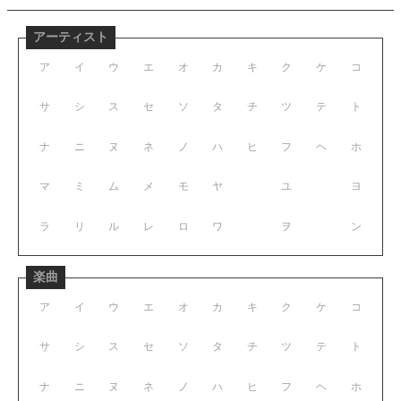
アーティスト
ア
イ
ウ
エ
オ
カ
キ
ク
ケ
コ
サ
シ
ス
セ
ソ
タ
チ
ツ
テ
ト
ナ
ニ
ヌ
ネ
ノ
ハ
ヒ
フ
ヘ
ホ
マ
ミ
ム
メ
モ
ヤ
ユ
ヨ
ラ
リ
ル
レ
ロ
ワ
ヲ
ン
楽曲
ア
イ
ウ
エ
オ
カ
キ
ク
ケ
コ
サ
シ
ス
セ
ソ
タ
チ
ツ
テ
ト
ナ
ニ
ヌ
ネ
ノ
ハ
ヒ
フ
ヘ
ホ