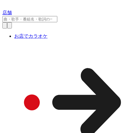
店舗
お店でカラオケ