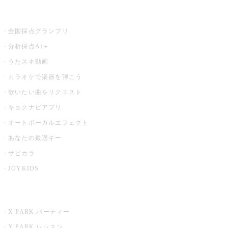
お店でもっと楽しむ
全国採点グランプリ
分析採点AI＋
うたスキ動画
カラオケで楽器を弾こう
歌いたい曲をリクエスト
キョクナビアプリ
オートボーカルエフェクト
あなたの最適キー
サビカラ
JOYKIDS
X PARK
X PARK パーティー
X PARK レッスン