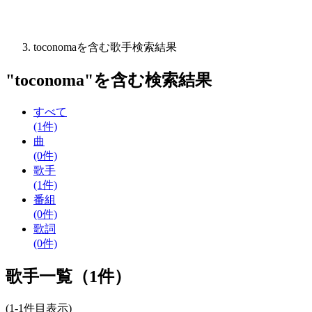
toconomaを含む歌手検索結果
"
toconoma
"を含む
検索結果
すべて
(1件)
曲
(0件)
歌手
(1件)
番組
(0件)
歌詞
(0件)
歌手一覧（1件）
(1-1件目表示)