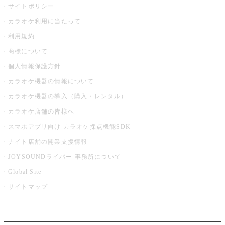
サイトポリシー
カラオケ利用に当たって
利用規約
商標について
個人情報保護方針
カラオケ機器の情報について
カラオケ機器の導入（購入・レンタル）
カラオケ店舗の皆様へ
スマホアプリ向け カラオケ採点機能SDK
ナイト店舗の開業支援情報
JOYSOUNDライバー 事務所について
Global Site
サイトマップ