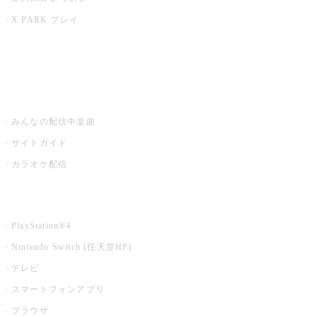
X PARK プレイ
みるハコ
うたスキ ミュージックポスト
みんなの配信中楽曲
サイトガイド
カラオケ配信
家庭用カラオケ
PlayStation®4
Nintendo Switch (任天堂HP)
テレビ
スマートフォンアプリ
ブラウザ