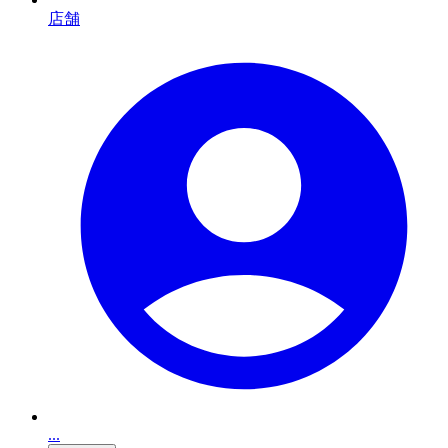
店舗
...