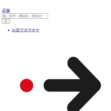
店舗
お店でカラオケ