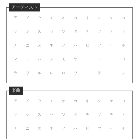
アーティスト
ア
イ
ウ
エ
オ
カ
キ
ク
ケ
コ
サ
シ
ス
セ
ソ
タ
チ
ツ
テ
ト
ナ
ニ
ヌ
ネ
ノ
ハ
ヒ
フ
ヘ
ホ
マ
ミ
ム
メ
モ
ヤ
ユ
ヨ
ラ
リ
ル
レ
ロ
ワ
ヲ
ン
楽曲
ア
イ
ウ
エ
オ
カ
キ
ク
ケ
コ
サ
シ
ス
セ
ソ
タ
チ
ツ
テ
ト
ナ
ニ
ヌ
ネ
ノ
ハ
ヒ
フ
ヘ
ホ