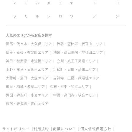
マ
ミ
ム
メ
モ
ヤ
ユ
ヨ
ラ
リ
ル
レ
ロ
ワ
ヲ
ン
人気のエリアからお店を探す
新宿・代々木・大久保エリア
渋谷・恵比寿・代官山エリア
銀座・新橋・有楽町エリア
池袋・高田馬場・早稲田エリア
神田・秋葉原・水道橋エリア
立川・八王子周辺エリア
上野・浅草・日暮里エリア
浜松町・田町・品川エリア
大井町・蒲田・大森エリア
吉祥寺・三鷹・武蔵境エリア
町田・稲城・多摩エリア
調布・府中・狛江エリア
両国・錦糸町・小岩エリア
中野・高円寺・荻窪エリア
原宿・表参道・青山エリア
サイトポリシー
利用規約
商標について
個人情報保護方針