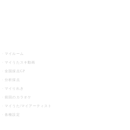
全国カラオケ大会
イベント・キャンペーン
うたスキ
マイルーム
マイうたスキ動画
全国採点GP
分析採点
マイりれき
前回のカラオケ
マイうた/マイアーティスト
各種設定
お店でカラオケ