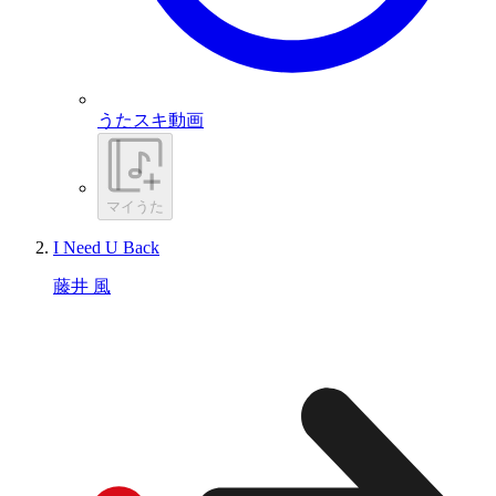
うたスキ動画
マイうた
I Need U Back
藤井 風