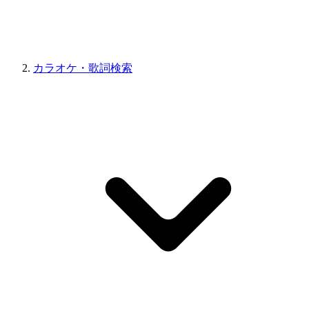
カラオケ・歌詞検索