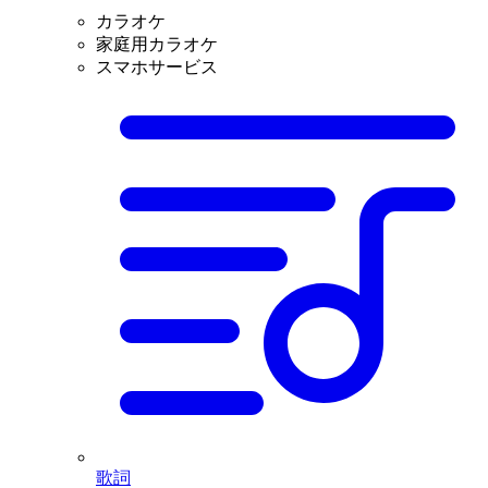
カラオケ
家庭用カラオケ
スマホサービス
歌詞