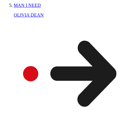
MAN I NEED
OLIVIA DEAN