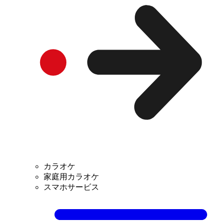
カラオケ
家庭用カラオケ
スマホサービス