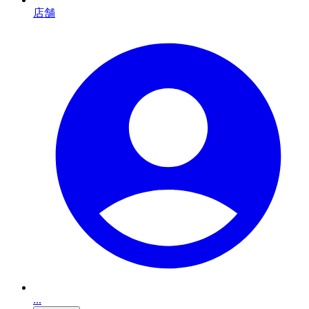
店舗
...