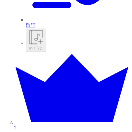
歌詞
マイうた
2