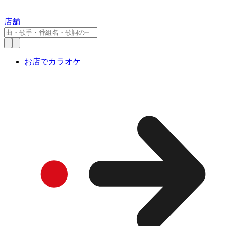
店舗
お店でカラオケ