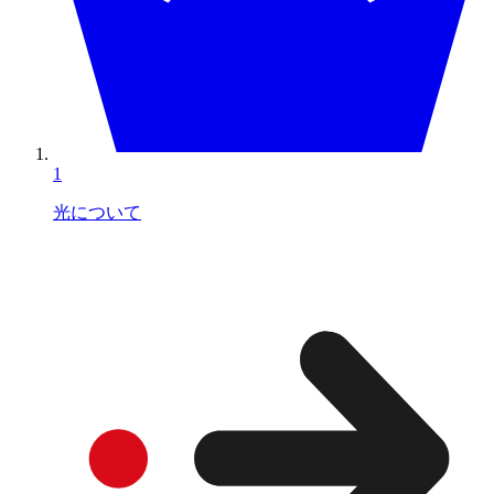
1
光について