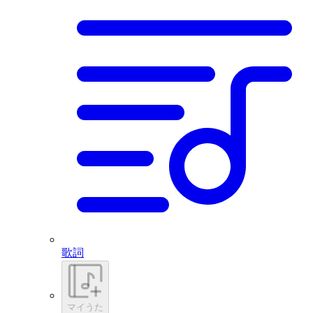
歌詞
マイうた