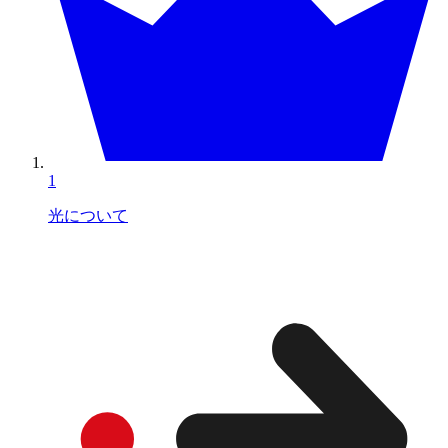
1
光について