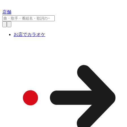
店舗
お店でカラオケ