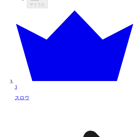
マイうた
3
スロウ