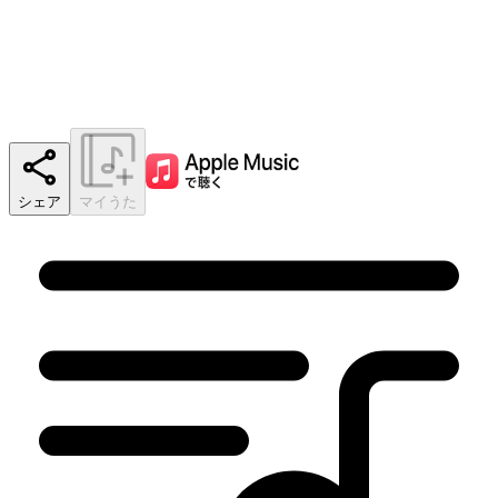
シェア
マイうた