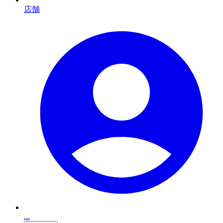
店舗
...