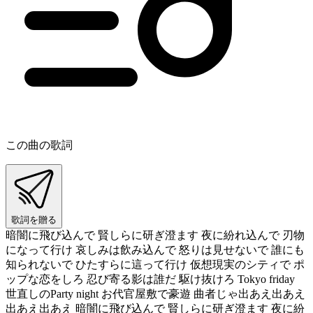
この曲の歌詞
歌詞を贈る
暗闇に飛び込んで 賢しらに研ぎ澄ます 夜に紛れ込んで 刃物
になって行け 哀しみは飲み込んで 怒りは見せないで 誰にも
知られないで ひたすらに這って行け 仮想現実のシティで ポ
ップな恋をしろ 忍び寄る影は誰だ 駆け抜けろ Tokyo friday
世直しのParty night お代官屋敷で豪遊 曲者じゃ出あえ出あえ
出あえ出あえ 暗闇に飛び込んで 賢しらに研ぎ澄ます 夜に紛