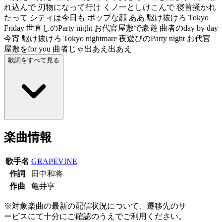
れ込んで 刃物になって行け くノ一としけこんで 寝首掻かれ
たって シティは今日も ポップな顔 ああ 駆け抜けろ Tokyo
Friday 世直しのParty night お代官屋敷で豪遊 曲者のday by day
今宵 駆け抜けろ Tokyo nightmare 夜遊びのParty night お代官
屋敷をfor you 曲者じゃ出あえ出あえ
歌詞をすべて見る
楽曲情報
歌手名
GRAPEVINE
作詞
田中和将
作曲
亀井亨
※対象楽曲の最新の配信状況について、遷移先のサ
ービスにて十分にご確認のうえでご利用ください。