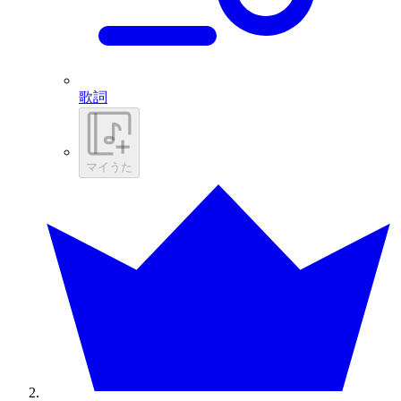
歌詞
マイうた