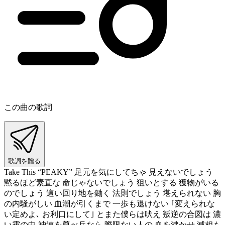
この曲の歌詞
歌詞を贈る
Take This “PEAKY” 足元を気にしてちゃ 見えないでしょう
黙るほど素直な 命じゃないでしょう 狙いとする 獲物がいる
のでしょう 這い回り地を鋤く 法則でしょう 堪えられない 胸
の内騒がしい 血潮が引くまで 一歩も退けない ｢変えられな
い定めよ､ お利口にして｣ とまた僕らは吠え 叛逆の合図は 濃
い霧の中 神速を尊べ兵なら 際限ない人の 血を沸かせ 滅相も