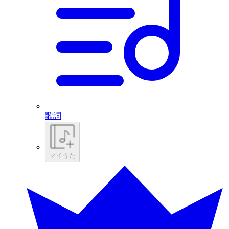
歌詞
マイうた