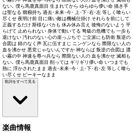
ない､ 僕ら馬鹿真面目 生まれてから ゆらゆら儚い命 描き手
は聖なる 癇癪持ち 過去･未来･今･ 上･下･右･左 等しく喰らい
尽くせ 夜明け前 目に痛い敵は機械仕掛け それらを前にして
正義するだけ 斯様なバカも 休み休み言え 後悔のないよう 平
らげて 止められない 身体で動いてる 弩級の危機でも 一歩も
退けない 汚れのない 心の崖っぷちで ご立派にも防衛 叛逆の
合図は 錆のなく声 瓦に伍すまじ ニンゲンなら 際限ない人の
血を沸かせ 悪党じゃないんですか 神ならば 叛逆の合図は 濃
い霧の中 神速を尊べ兵なら 際限ない人の 血を沸かせ 滅相も
ない､ 僕ら馬鹿真面目 削っては ギリギリ儚い命 いつまでも
熱に 浮かされたまま 過去･未来･今･ 上･下･右･左 等しく喰ら
い尽くせ ピーキーなまま
歌詞をすべて見る
楽曲情報