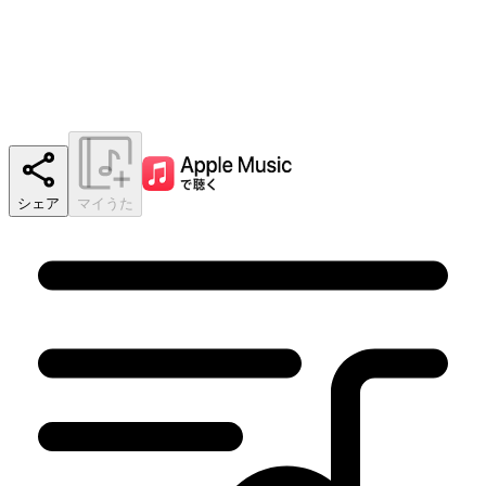
シェア
マイうた