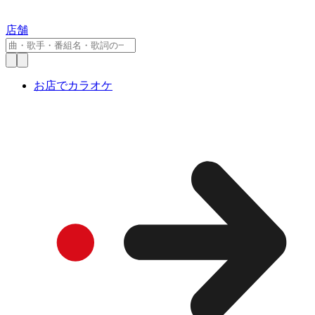
店舗
お店でカラオケ