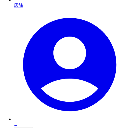
店舗
...