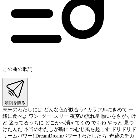
この曲の歌詞
歌詞を贈る
未来のわたしには どんな色が似合う? カラフルにきめて 一
緒に食べよ ワン･ツー･スリー 夜空の流れ星 願いをさがすけ
ど 迷ってるうちに どこかへ消えてくの でもね やっと 見つ
けたんだ 本当のわたしが胸に つむじ風を起こす ドリドリド
リームパワー! DreamDreamパワー!! わたしたち=奇跡のチカ