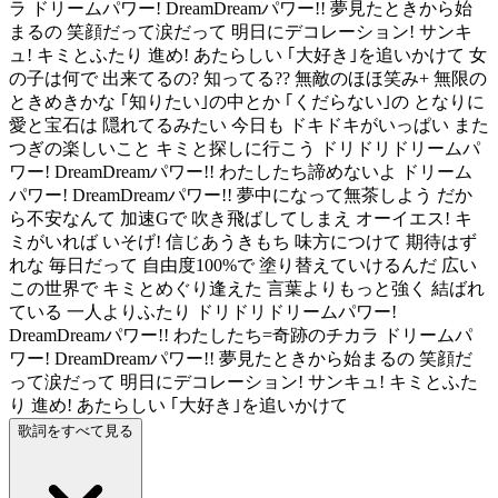
ラ ドリームパワー! DreamDreamパワー!! 夢見たときから始
まるの 笑顔だって涙だって 明日にデコレーション! サンキ
ュ! キミとふたり 進め! あたらしい ｢大好き｣を追いかけて 女
の子は何で 出来てるの? 知ってる?? 無敵のほほ笑み+ 無限の
ときめきかな ｢知りたい｣の中とか ｢くだらない｣の となりに
愛と宝石は 隠れてるみたい 今日も ドキドキがいっぱい また
つぎの楽しいこと キミと探しに行こう ドリドリドリームパ
ワー! DreamDreamパワー!! わたしたち諦めないよ ドリーム
パワー! DreamDreamパワー!! 夢中になって無茶しよう だか
ら不安なんて 加速Gで 吹き飛ばしてしまえ オーイエス! キ
ミがいれば いそげ! 信じあうきもち 味方につけて 期待はず
れな 毎日だって 自由度100%で 塗り替えていけるんだ 広い
この世界で キミとめぐり逢えた 言葉よりもっと強く 結ばれ
ている 一人よりふたり ドリドリドリームパワー!
DreamDreamパワー!! わたしたち=奇跡のチカラ ドリームパ
ワー! DreamDreamパワー!! 夢見たときから始まるの 笑顔だ
って涙だって 明日にデコレーション! サンキュ! キミとふた
り 進め! あたらしい ｢大好き｣を追いかけて
歌詞をすべて見る