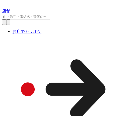
店舗
お店でカラオケ