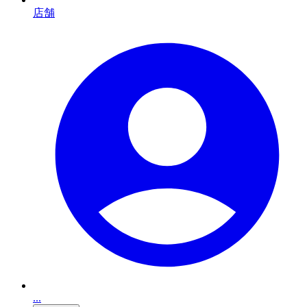
店舗
...