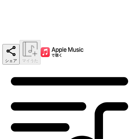
シェア
マイうた