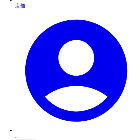
店舗
...