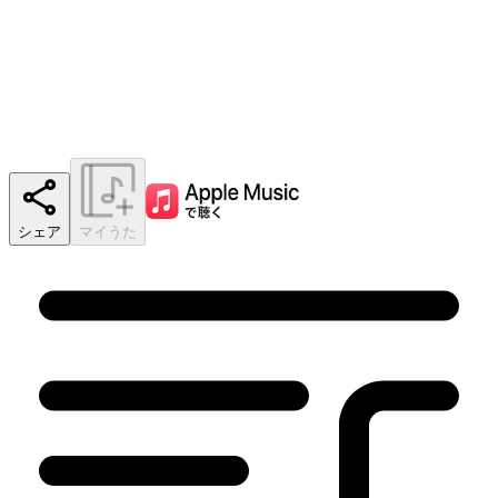
シェア
マイうた