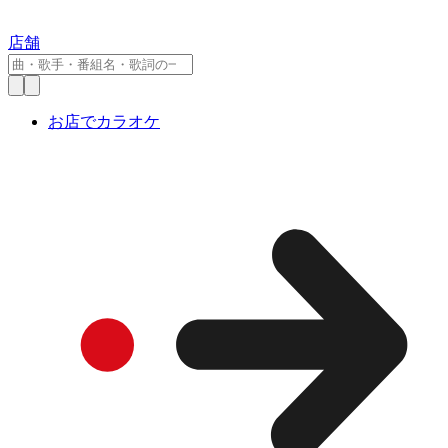
店舗
お店でカラオケ