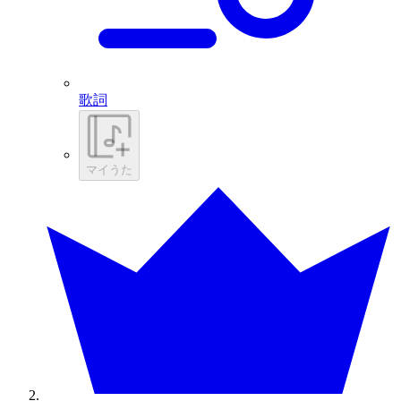
歌詞
マイうた