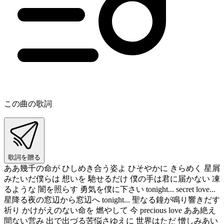
この曲の歌詞
歌詞を贈る
ああ幾千の命が ひしめき合う姿よ ひそやかに きらめく 星屑
みたいだ僕らは 想いを 馳せるだけ 僕の手は君に届かない 凍
るような 闇を照らす 勇気を僕に下さい tonight... secret love...
星降る夜の窓辺から窓辺へ tonight... 聖なる鐘が鳴り響きだす
祈り かけがえのない命を 燃やして 今 precious love ああ絶え
間ない営み 出で出づる苦悩さゆえに 世界はただ 憎しみあい