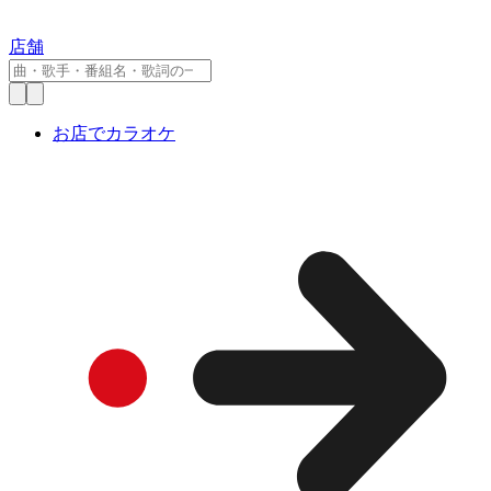
店舗
お店でカラオケ