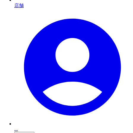
店舗
...