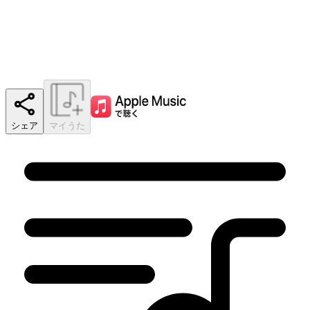
シェア
マイうた