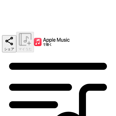
シェア
マイうた