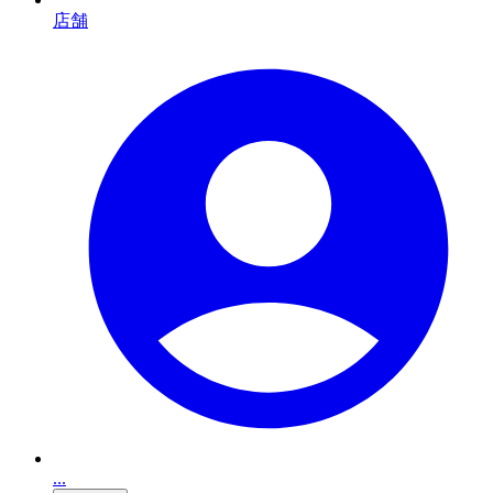
店舗
...