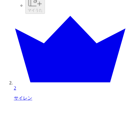
マイうた
2
サイレン