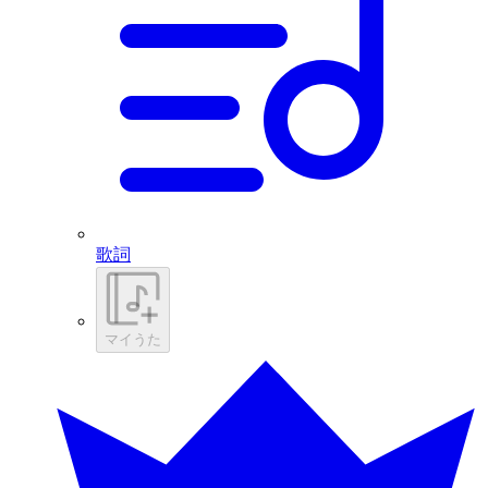
歌詞
マイうた