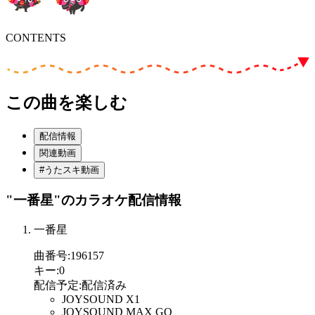
CONTENTS
この曲を楽しむ
配信情報
関連動画
#うたスキ動画
"一番星"
のカラオケ配信情報
一番星
曲番号
:
196157
キー
:
0
配信予定
:
配信済み
JOYSOUND X1
JOYSOUND MAX GO