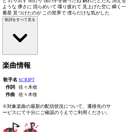
と 灯り出す 街灯り 僕の手を握ったね 触れたとたん 消える
ような 儚さに 揺らめいて 喋り疲れて 見上げた空に 瞬く一
番星 見つけたのが この世界で 僕らだけな気がした
歌詞をすべて見る
楽曲情報
歌手名
SCRIPT
作詞
佐々木收
作曲
佐々木收
※対象楽曲の最新の配信状況について、遷移先のサ
ービスにて十分にご確認のうえでご利用ください。