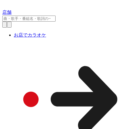
店舗
お店でカラオケ