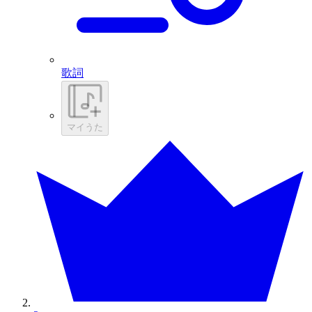
歌詞
マイうた