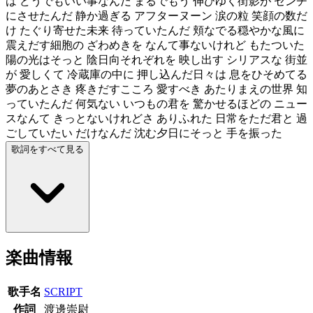
は どうでもいい事なんだ まるでもう 伸びゆく街影が センチ
にさせたんだ 静か過ぎる アフターヌーン 涙の粒 笑顔の数だ
け たぐり寄せた未来 待っていたんだ 頬なでる穏やかな風に
震えだす細胞の ざわめきを なんて事ないけれど もたついた
陽の光はそっと 陰日向それぞれを 映し出す シリアスな 街並
が 愛しくて 冷蔵庫の中に 押し込んだ日々は 息をひそめてる
夢のあとさき 疼きだすこころ 愛すべき あたりまえの世界 知
っていたんだ 何気ない いつもの君を 驚かせるほどの ニュー
スなんて きっとないけれどさ ありふれた 日常をただ君と 過
ごしていたい だけなんだ 沈む夕日にそっと 手を振った
歌詞をすべて見る
楽曲情報
歌手名
SCRIPT
作詞
渡邊崇尉