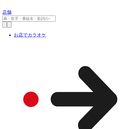
店舗
お店でカラオケ