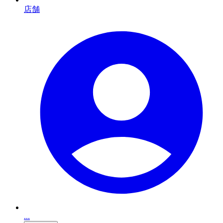
店舗
...