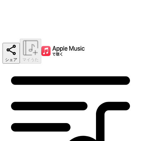
シェア
マイうた