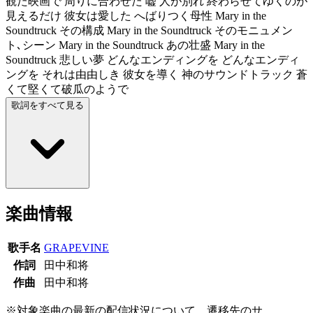
観た映画で 周りに合わせた 嘘 人が別れ 終わらせてゆくのが
見えるだけ 彼女は愛した へばりつく母性 Mary in the
Soundtruck その構成 Mary in the Soundtruck そのモニュメン
ト､シーン Mary in the Soundtruck あの壮盛 Mary in the
Soundtruck 悲しい夢 どんなエンディングを どんなエンディ
ングを それは由由しき 彼女を導く 神のサウンドトラック 蒼
くて堅くて破瓜のようで
歌詞をすべて見る
楽曲情報
歌手名
GRAPEVINE
作詞
田中和将
作曲
田中和将
※対象楽曲の最新の配信状況について、遷移先のサ