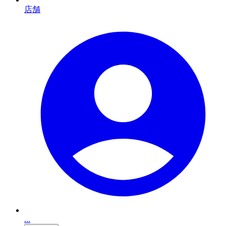
店舗
...