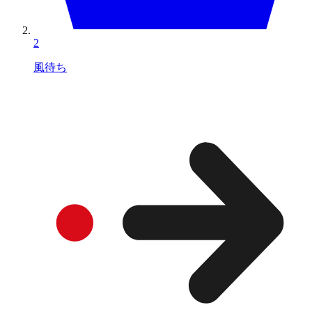
2
風待ち