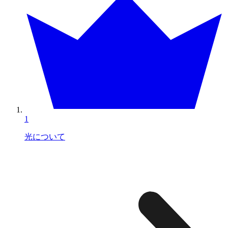
1
光について