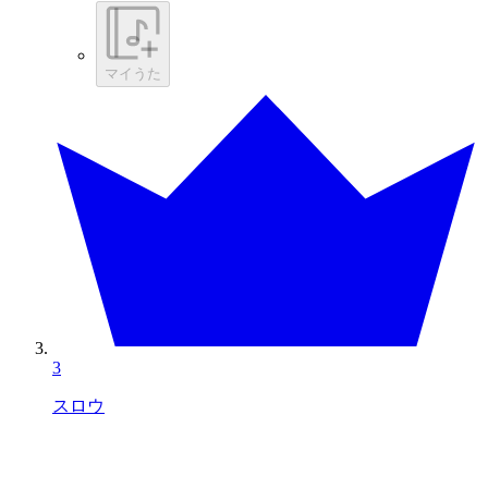
マイうた
3
スロウ