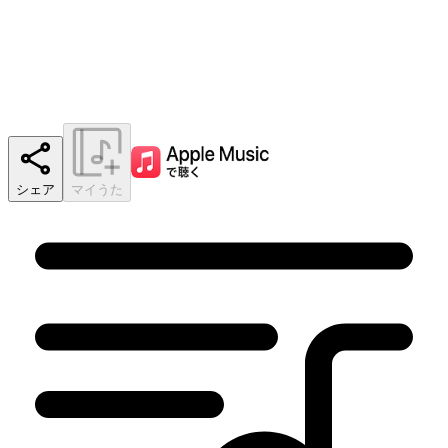
シェア
マイうた