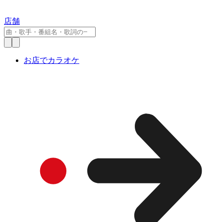
店舗
お店でカラオケ