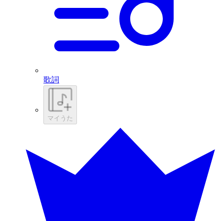
歌詞
マイうた