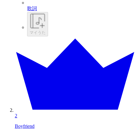
歌詞
マイうた
2
Boyfriend