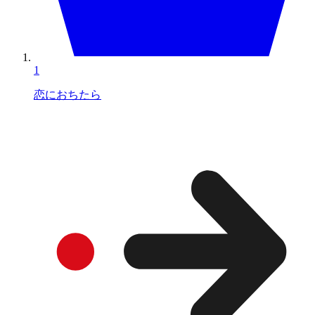
1
恋におちたら