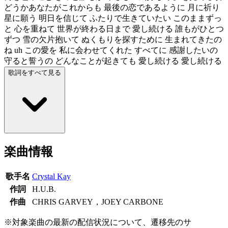
どうかあなたがこれからも 最後の恋であるように 月に祈り
星に願う 明日を信じて ふたりで生きていたい このままずっ
と 心を重ねて 世界が終わる日まで 愛し続ける 誰もがひとつ
ずつ 雪の欠片抱いて ぬくもりを探すために 生まれてきたの
ね uh この愛を 私に会わせてくれた すべてに 感謝したいの
守ると誓うの どんなことが起きても 愛し続ける 愛し続ける
歌詞をすべて見る
楽曲情報
歌手名
Crystal Kay
作詞
H.U.B.
作曲
CHRIS GARVEY，JOEY CARBONE
※対象楽曲の最新の配信状況について、遷移先のサ