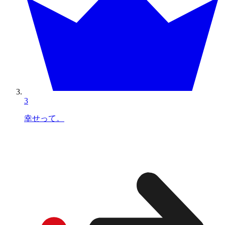
3
幸せって。