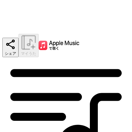
シェア
マイうた