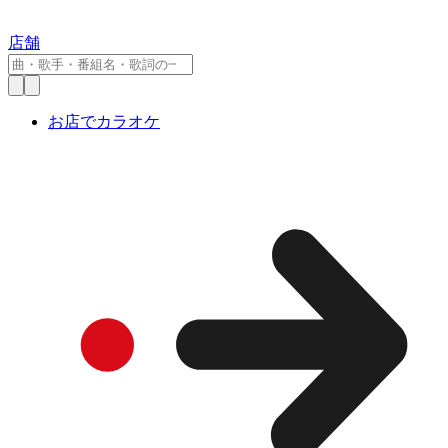
店舗
お店でカラオケ