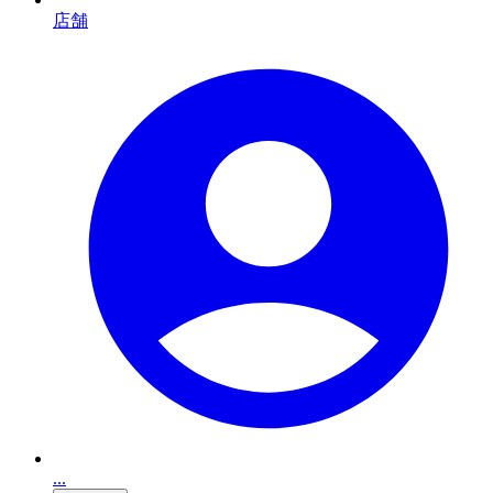
店舗
...