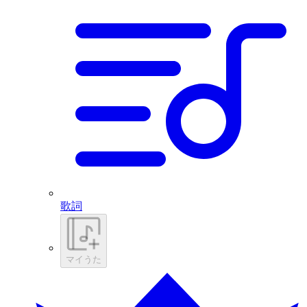
歌詞
マイうた