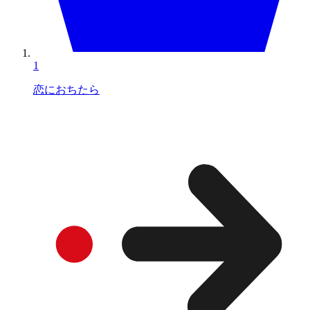
1
恋におちたら