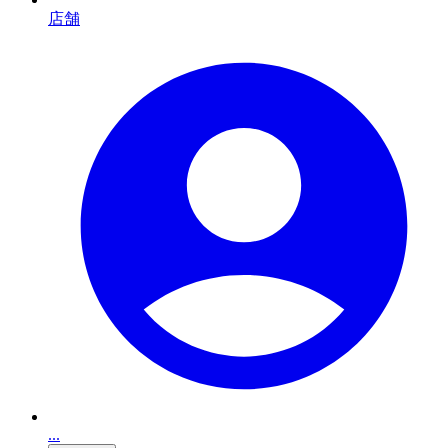
店舗
...