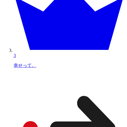
3
幸せって。