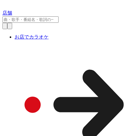
店舗
お店でカラオケ