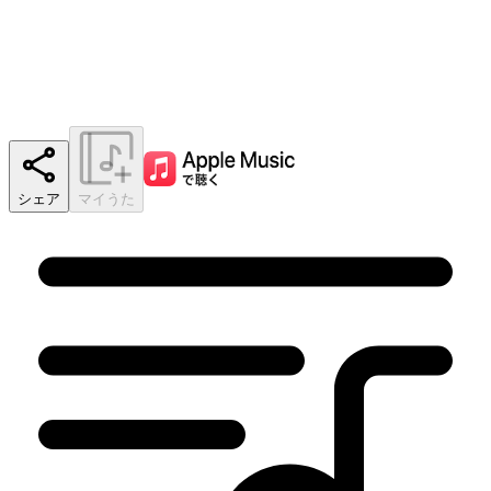
シェア
マイうた