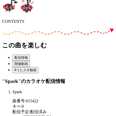
CONTENTS
この曲を楽しむ
配信情報
関連動画
#うたスキ動画
"Spark"
のカラオケ配信情報
Spark
曲番号
:
615422
キー
:
0
配信予定
:
配信済み