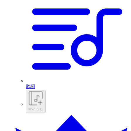
歌詞
マイうた