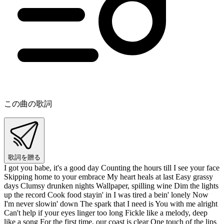
この曲の歌詞
歌詞を贈る
I got you babe, it's a good day Counting the hours till I see your face
Skipping home to your embrace My heart heals at last Easy grassy
days Clumsy drunken nights Wallpaper, spilling wine Dim the lights
up the record Cook food stayin' in I was tired a bein' lonely Now
I'm never slowin' down The spark that I need is You with me alright
Can't help if your eyes linger too long Fickle like a melody, deep
like a song For the first time, our coast is clear One touch of the lips