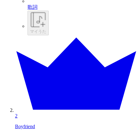
歌詞
マイうた
2
Boyfriend