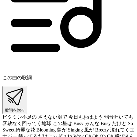
この曲の歌詞
歌詞を贈る
ビタミン不足の さえない顔で 今日もおはよう 弱音吐いても
容赦なく回ってく地球 この星は Busy みんな Busy だけど So
Sweet 綺麗な花 Blooming 鳥が Singing 風が Breezy 溢れてくエ
ナジー 待ってるだけじゃダメね Wow Oh Oh Oh Oh 飛び込ん