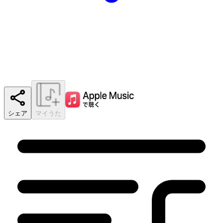
シェア
マイうた