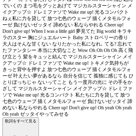
でいくの まつ毛をグッとあげて マジカルスターシャイン メ
イクアップ☆ ドレミファソで Wake me up! 光るコンパクト
ねぇ私に力を貸して 放つ七色のウェーブ 描くメタモルフォ
ーゼ 負けないゼッタイ 諦めない 私ならやれる Cheer up!
Don't give up! When I was a little girl 夢見てた Big world キラキ
ラのスター 胸にジュエルハート Baby ストロベリーの香り
大人はそんな甘くない なりたかった私になれ､ てる? 忘れて
たファンタシー 本当に大切なこと Wow Oh Oh Oh Oh 高く飛
び立とう 髪をキュッと結んで マジカルスターシャイン メイ
クアップ☆ ドレミファソで Wake me up! トキメク気持ちが
きっと背中を押すよ 放つ七色のウェーブ 描くメタモルフォ
ーゼ 叶えたい夢があるなら 自分を信じて 孤独に感じても ひ
とりぼっちじゃ ないってこと もう一度月の光に その手をか
ざして マジカルスターシャイン メイクアップ☆ ドレミファ
ソで Wake me up! 光るコンパクト 私たちに力を貸して 放つ
七色のウェーブ 描くメタモルフォーゼ 負けないゼッタイ 諦
めない 私ならやれる Cheer up! Don't give up! Oh yeah Oh yeah
Oh yeah ゼッタイやってみせる
歌詞をすべて見る