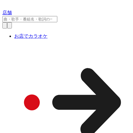
店舗
お店でカラオケ