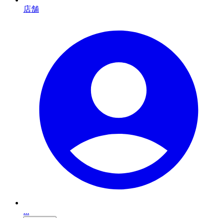
店舗
...