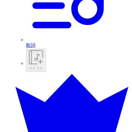
歌詞
マイうた