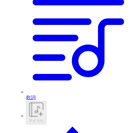
歌詞
マイうた