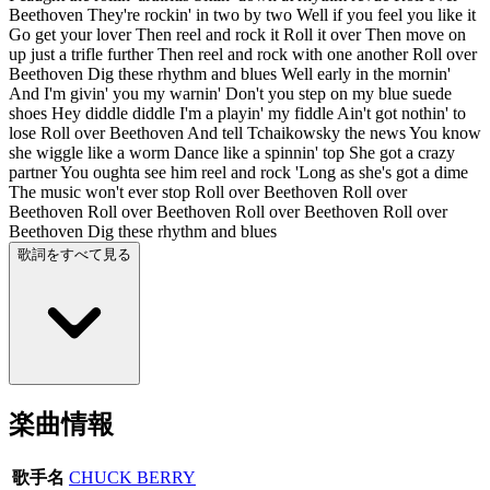
Beethoven They're rockin' in two by two Well if you feel you like it
Go get your lover Then reel and rock it Roll it over Then move on
up just a trifle further Then reel and rock with one another Roll over
Beethoven Dig these rhythm and blues Well early in the mornin'
And I'm givin' you my warnin' Don't you step on my blue suede
shoes Hey diddle diddle I'm a playin' my fiddle Ain't got nothin' to
lose Roll over Beethoven And tell Tchaikowsky the news You know
she wiggle like a worm Dance like a spinnin' top She got a crazy
partner You oughta see him reel and rock 'Long as she's got a dime
The music won't ever stop Roll over Beethoven Roll over
Beethoven Roll over Beethoven Roll over Beethoven Roll over
Beethoven Dig these rhythm and blues
歌詞をすべて見る
楽曲情報
歌手名
CHUCK BERRY