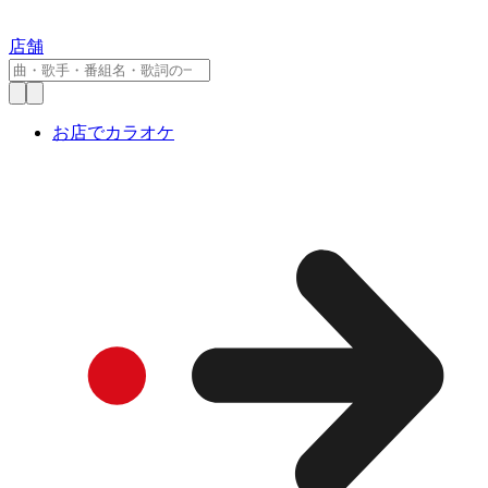
店舗
お店でカラオケ