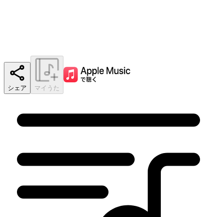
シェア
マイうた