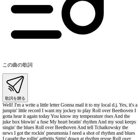
この曲の歌詞
歌詞を贈る
Well! I'm a write a little letter Gonna mail it to my local d.j. Yes, it's a
jumpin' little record I want my jockey to play Roll over Beethoven I
gotta hear it again today You know my temperature rises And the
juke box blowin' a fuse My heart beatin' rhythm And my soul keeps
singin' the blues Roll over Beethoven And tell Tchaikowsky the
news I got the rockin' pneumonia I need a shot of rhythm and blues
I caught the rollin' arthritis Sittin' down at rhythm revue Roll over