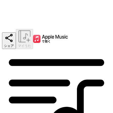
シェア
マイうた