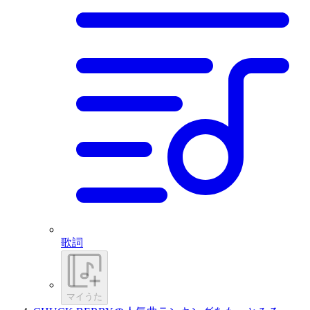
歌詞
マイうた