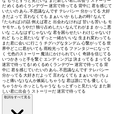
な もっとずっと見たいな また新しい君に出会う ストーリー
だ めくるめくランデヴー 迷宮で待ってる 背中に 君を感じて
いたいの あら､不思議なんです テレパシー 分かってる 大好
きだよって 言わなくても まぁいいか もしあの時? なんて
｢たられば｣の話 例えば君と 出会わなければ 甘いも苦いも モ
ヤモヤ...もうやだ! 独り占めしたい なんてわがまま かっこ悪
いな こんなはずじゃないな 君を困らせたい わけじゃないけ
れど もっと居たいな ずっと一緒がいいな 生まれ変わっても
また君に会いに行こう チグハグなタンデム 心繋がってる 世
界中どこに君がいても 雨粒光ってる ファンタジーになって
く 七色のストーリー 魔法にかけられていく 奇跡を信じてる
いつかきっと手を繋ぐ エンディングは 決まってる まってる
迷宮で待ってる! めくるめくランデヴー 迷宮で待ってる 背
中に 君を感じていたいの あら､不思議なんです テレパシー
分かってる 大好きだよって 言わなくても まぁいいか (ちょ
っと痛いな) なんか嫉妬しちゃうな 君は誰にでも 優しくし
ちゃうから ホッとしちゃうな もっとずっと見たいな また新
しい君に出会う ストーリーだ 迷宮で待ってる
歌詞をすべて見る