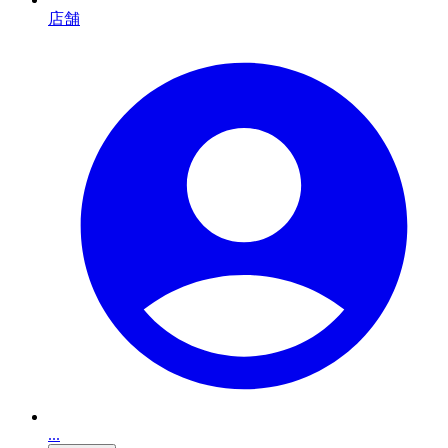
店舗
...