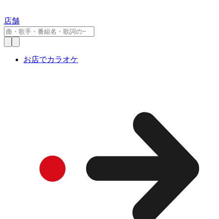
店舗
お店でカラオケ