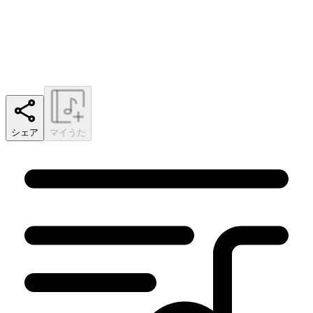
シェア
マイうた