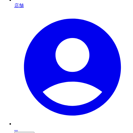
店舗
...