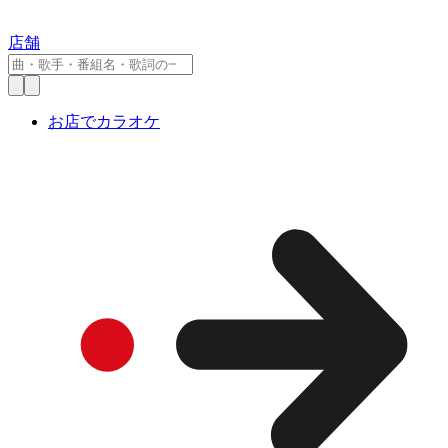
店舗
お店でカラオケ