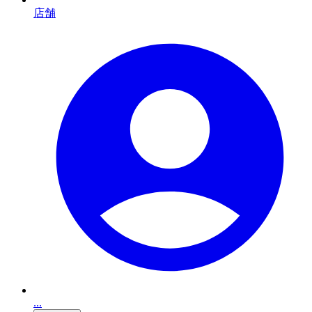
店舗
...