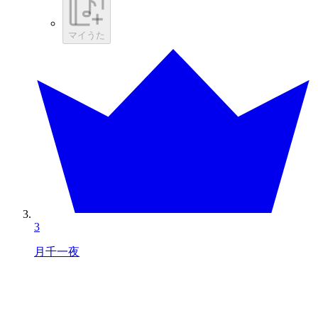
マイうた
3
月千一夜