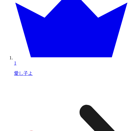
1
愛し子よ