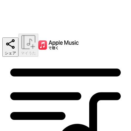
シェア
マイうた