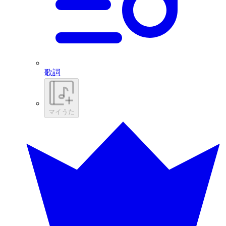
歌詞
マイうた