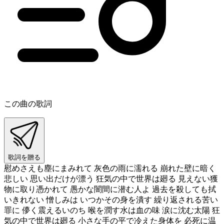
この曲の歌詞
歌詞を贈る
慰めさえも塵にまみれて 灰色の雨に濡れる 崩れた壁に暗く
悲しい 思い出だけが漂う 狂気の中で世界は廻る 見えない獲
物に取り憑かれて 愚かな闇間に潜む人よ 過去を殺しても拭
いきれない 憎しみは いつかその身を潰す 繰り返される苦い
罪に 儚く震えるいのち 喉を潤す水は血の味 涙に沈む太陽 狂
気の中で世界は廻る 小さな手の平で冷えた身体を 必死に温