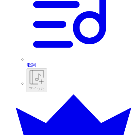
歌詞
マイうた