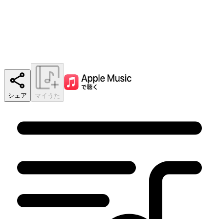
シェア
マイうた