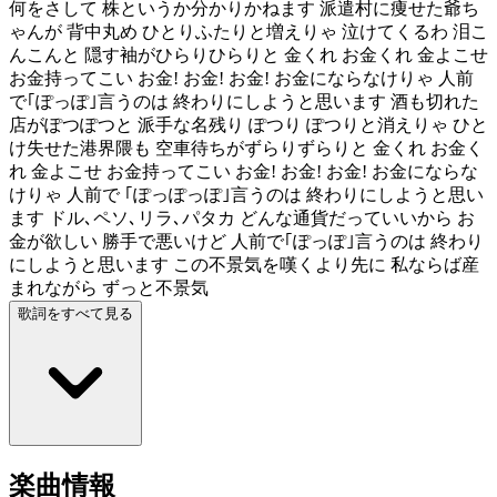
何をさして 株というか分かりかねます 派遣村に痩せた爺ち
ゃんが 背中丸め ひとりふたりと増えりゃ 泣けてくるわ 泪こ
んこんと 隠す袖がひらりひらりと 金くれ お金くれ 金よこせ
お金持ってこい お金! お金! お金! お金にならなけりゃ 人前
で｢ぽっぽ｣言うのは 終わりにしようと思います 酒も切れた
店がぽつぽつと 派手な名残り ぽつり ぽつりと消えりゃ ひと
け失せた港界隈も 空車待ちがずらりずらりと 金くれ お金く
れ 金よこせ お金持ってこい お金! お金! お金! お金にならな
けりゃ 人前で ｢ぽっぽっぽ｣言うのは 終わりにしようと思い
ます ドル､ペソ､リラ､パタカ どんな通貨だっていいから お
金が欲しい 勝手で悪いけど 人前で｢ぽっぽ｣言うのは 終わり
にしようと思います この不景気を嘆くより先に 私ならば産
まれながら ずっと不景気
歌詞をすべて見る
楽曲情報