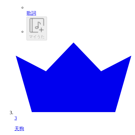
歌詞
マイうた
3
天狗