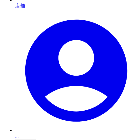
店舗
...