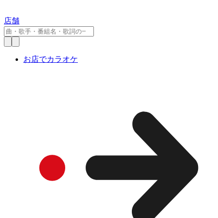
店舗
お店でカラオケ