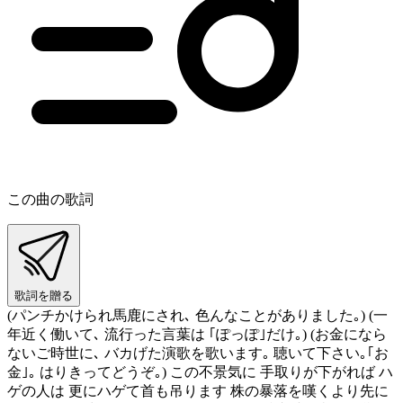
この曲の歌詞
歌詞を贈る
(パンチかけられ馬鹿にされ､ 色んなことがありました｡) (一
年近く働いて､ 流行った言葉は ｢ぽっぽ｣だけ｡) (お金になら
ないご時世に､ バカげた演歌を歌います｡ 聴いて下さい｡｢お
金｣｡ はりきってどうぞ｡) この不景気に 手取りが下がれば ハ
ゲの人は 更にハゲて首も吊ります 株の暴落を嘆くより先に