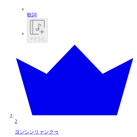
歌詞
マイうた
2
ヨンシンリァンクゥ