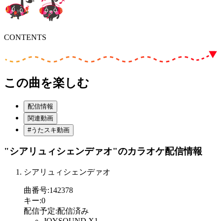
CONTENTS
この曲を楽しむ
配信情報
関連動画
#うたスキ動画
"シアリュィシェンデァオ"
のカラオケ配信情報
シアリュィシェンデァオ
曲番号
:
142378
キー
:
0
配信予定
:
配信済み
JOYSOUND X1