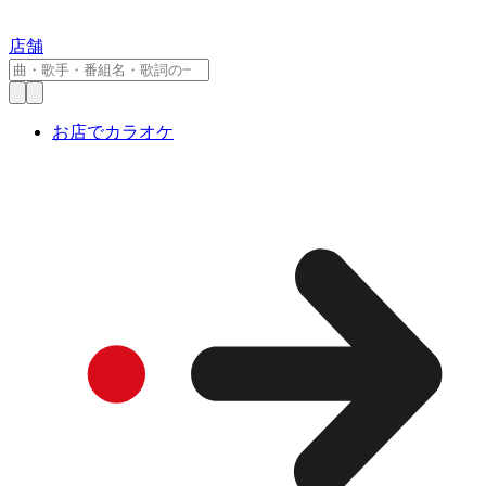
店舗
お店でカラオケ