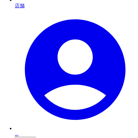
店舗
...