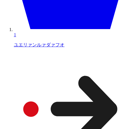
1
ユエリァンルァダァフオ