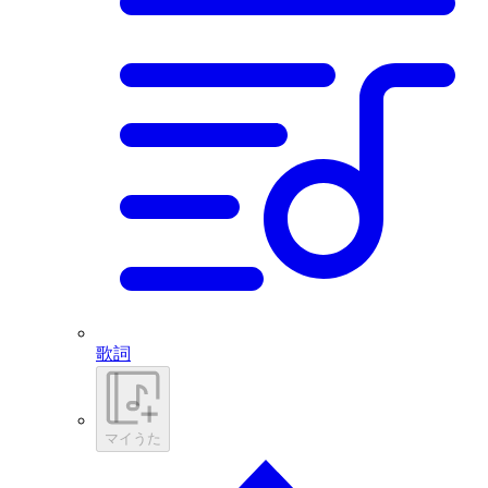
歌詞
マイうた