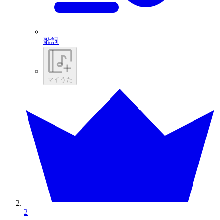
歌詞
マイうた
2