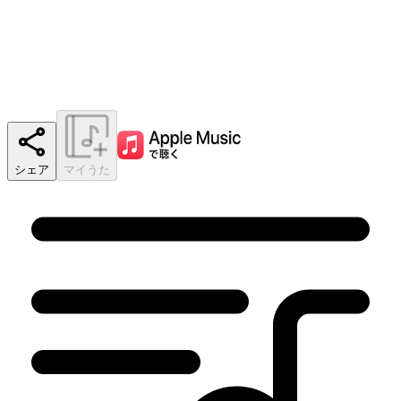
シェア
マイうた