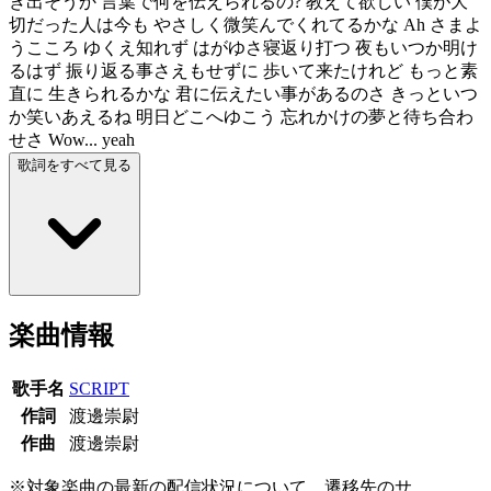
き出そうか 言葉で何を伝えられるの? 教えて欲しい 僕が大
切だった人は今も やさしく微笑んでくれてるかな Ah さまよ
うこころ ゆくえ知れず はがゆさ寝返り打つ 夜もいつか明け
るはず 振り返る事さえもせずに 歩いて来たけれど もっと素
直に 生きられるかな 君に伝えたい事があるのさ きっといつ
か笑いあえるね 明日どこへゆこう 忘れかけの夢と待ち合わ
せさ Wow... yeah
歌詞をすべて見る
楽曲情報
歌手名
SCRIPT
作詞
渡邊崇尉
作曲
渡邊崇尉
※対象楽曲の最新の配信状況について、遷移先のサ