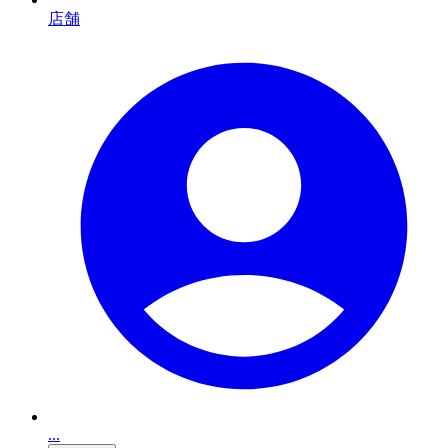
店舗
...