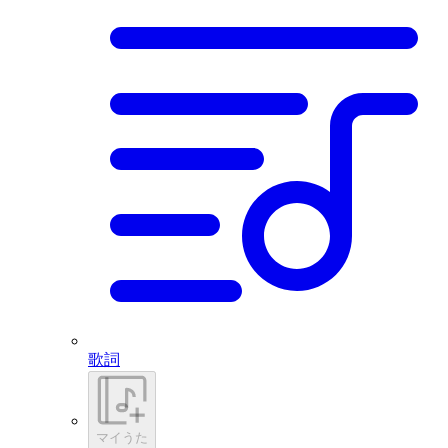
歌詞
マイうた