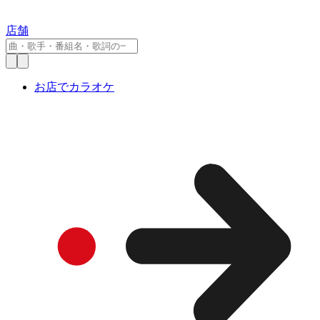
店舗
お店でカラオケ