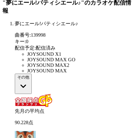
"夢にエール!パティシエール♪"
のカラオケ配信情
報
夢にエール!パティシエール♪
曲番号
:
139998
キー
:
0
配信予定
:
配信済み
JOYSOUND X1
JOYSOUND MAX GO
JOYSOUND MAX2
JOYSOUND MAX
その他
先月の平均点
90
.
228
点