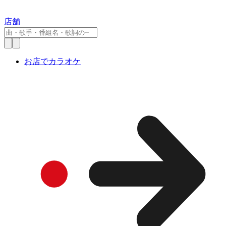
店舗
お店でカラオケ