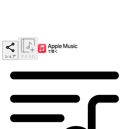
シェア
マイうた