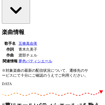
楽曲情報
歌手名
五條真由美
作詞
青木久美子
作曲
渡部チェル
関連情報
夢色パティシエール
※対象楽曲の最新の配信状況について、遷移先のサ
ービスにて十分にご確認のうえでご利用ください。
DATA