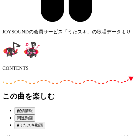
JOYSOUNDの会員サービス「うたスキ」の歌唱データより
CONTENTS
この曲を楽しむ
配信情報
関連動画
#うたスキ動画