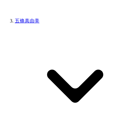
五條真由美