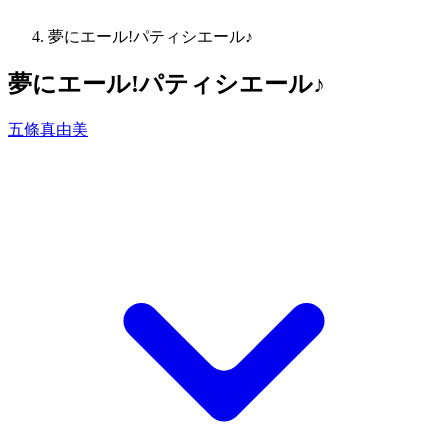
夢にエール!パティシエール♪
夢にエール!パティシエール♪
五條真由美