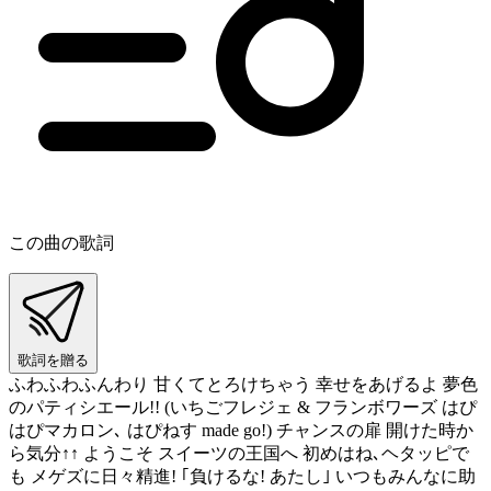
この曲の歌詞
歌詞を贈る
ふわふわふんわり 甘くてとろけちゃう 幸せをあげるよ 夢色
のパティシエール!! (いちごフレジェ & フランボワーズ はぴ
はぴマカロン､ はぴねす made go!) チャンスの扉 開けた時か
ら気分↑↑ ようこそ スイーツの王国へ 初めはね､ヘタッピで
も メゲズに日々精進! ｢負けるな! あたし｣ いつもみんなに助